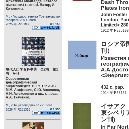
Архетипы авангарда. Каталог
Dash Thro
выставки./ текст. И. Вакар, И.
Plates fro
Кочергина.
John Foster 
М., <Государственная Третьяковская
London, Par
галерея> 200 c. hard
Limited> 280
2025 年 R281006
\29,150
1912 年 R225198
ロシア帝国
刊）
Известия 
географиес
А.А.Досто
現代人口学百科事典 全2巻 第1
巻 А-Н
<Энергия>
Современная
демографическая
энциклопедия. В 2 т. Т.1: А-Н./
432 c. pap.
М.М. Агафошин, С.Ю. Аксенова,
1914 年 R38131
А.Н. Алексеенко и др.; гл. ред.
А.А. Ткаченко.
イサアク・
М., <Энциклопедия> 512 c. hard
2026 年 R281318
\26,950
東シベリア
ン刊)
In Far Nort