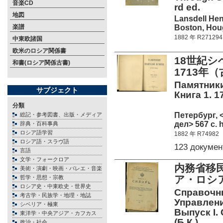
音楽CD
rd ed.
地図
Lansdell He
Boston, Houg
楽譜
1882 年 R271294
中東欧諸国
欧米のロシア関係書
18世紀シ
和書(ロシア関係古書)
1713年
Памятники
サブジェクト
Книга 1. 1
分類
Петербург,
総記・参考図書、出版・メディア
дел> 567 c. 
辞典・百科事典
ロシア語学習
1882 年 R74982
ロシア語・スラヴ語
123 докуме
言語
文学・フォークロア
内務省移
美術・演劇・映画・バレエ・音楽
ア・ロシア
哲学・思想・宗教
ロシア史・中東欧史・世界史
Справочн
考古学・民族学・地理・地誌
Управлени
シベリア・極東
Выпуск I.
東洋学・中央アジア・カフカス
(Б.К.)
政治・社会