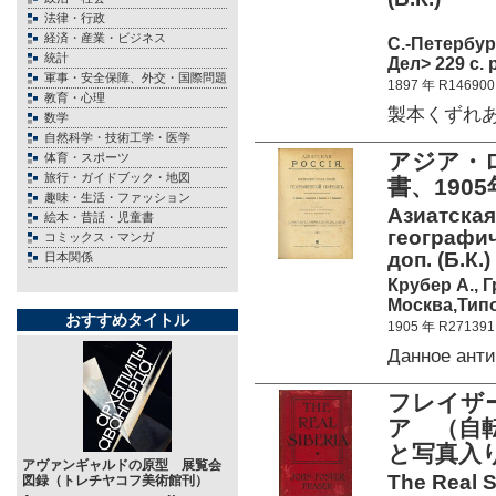
法律・行政
経済・産業・ビジネス
С.-Петербу
統計
Дел> 229 c. 
軍事・安全保障、外交・国際問題
1897 年 R146900
教育・心理
製本くずれ
数学
自然科学・技術工学・医学
アジア・
体育・スポーツ
旅行・ガイドブック・地図
書、1905
趣味・生活・ファッション
Азиатска
絵本・昔話・児童書
географич
コミックス・マンガ
доп. (Б.К.)
日本関係
Крубер А., 
Москва,Типо
おすすめタイトル
1905 年 R271391
Данное ант
フレイザー
ア （自
と写真入り
アヴァンギャルドの原型 展覧会
The Real S
図録（トレチヤコフ美術館刊）