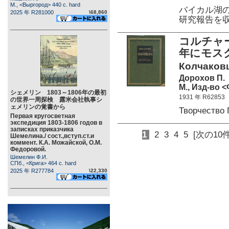
М., <Выргород> 440 c. hard
バイカル湖
2025 年 R281000
\68,860
研究報告を
コルチャ
年にモス
Колчаковщи
Дорохов П.
М., Изд-во <
シェメリン 1803～1806年の最初
1931 年 R62853
の世界一周探検 露米会社執事シ
ェメリンの覚書から
Творчество
Первая кругосветная
экспедиция 1803-1806 годов в
записках приказчика
1
2
3
4
5
[次の10件
Шемелина./ сост.,вступ.ст.и
коммент. К.А. Можайской, О.М.
Федоровой.
Шемелин Ф.И.
СПб., <Крига> 464 c. hard
2025 年 R277784
\22,330