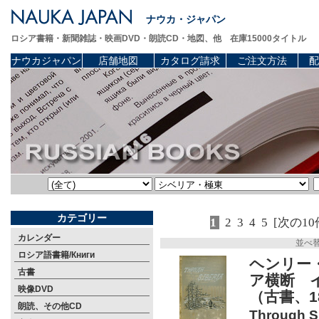
ナウカ・ジャパン
ロシア書籍・新聞雑誌・映画DVD・朗読CD・地図、他 在庫15000タイトル
ナウカジャパン
店舗地図
カタログ請求
ご注文方法
配
カテゴリー
1
2
3
4
5
[次の10
カレンダー
並べ
ロシア語書籍/Книги
ヘンリー・
古書
ア横断 
映像DVD
（古書、1
朗読、その他CD
Through Si