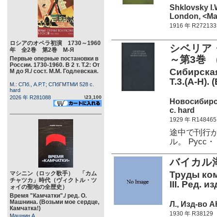
Shklovsky I.
London, <Mac
1916 年 R272133
ロシアのオペラ初演 1730～1960
シベリア
年 全2巻 第2巻 М-Я
～第3巻 (
Первые оперные постановки в
России. 1730-1960. В 2 т. Т.2: От
Сибирская
М до Я./ сост. М.М. Годлевская.
Т.3.(А-Н). (
М.: СПб., А.Р.Т; СПбГМТМИ 528 c.
hard
2026 年 R281088
\23,100
Новосибирс
c. hard
1929 年 R148465
途中で刊行
ル。 Русс
バイカル湖
Труды ком
マシニン（ロック歌手） 「カム
チャツカ」時代（ヴィクトル・ツ
III. Ред. 
ォイの聖地の全歴史）
Время "Камчатки"./ ред. О.
Машнина. (Возьми мое сердце,
Л., Изд-во А
Камчатка!)
1930 年 R38129
Машнин А.