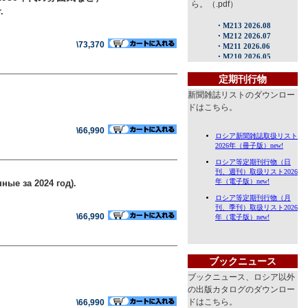
ら。（.pdf）
.
\73,370
定期刊行物
新聞雑誌リストのダウンロー
ドはこちら。
\66,990
ые за 2024 год).
\66,990
ブックニュース
ブックニュース、ロシア以外
の出版カタログのダウンロー
ドはこちら。
\66,990