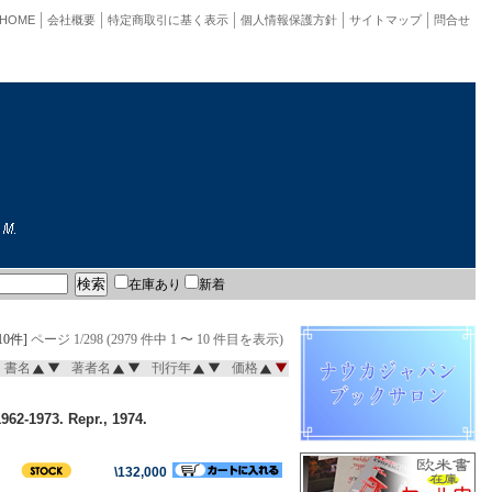
HOME
会社概要
特定商取引に基く表示
個人情報保護方針
サイトマップ
問合せ
在庫あり
新着
10件]
ページ 1/298 (2979 件中 1 〜 10 件目を表示)
書名
著者名
刊行年
価格
62-1973. Repr., 1974.
\132,000