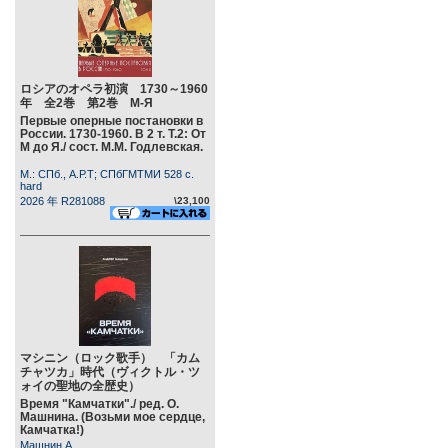
ロシアのオペラ初演 1730～1960
年 全2巻 第2巻 М-Я
Первые оперные постановки в
России. 1730-1960. В 2 т. Т.2: От
М до Я./ сост. М.М. Годлевская.
М.: СПб., А.Р.Т; СПбГМТМИ 528 c.
hard
2026 年 R281088
\23,100
マシニン（ロック歌手） 「カム
チャツカ」時代（ヴィクトル・ツ
ォイの聖地の全歴史）
Время "Камчатки"./ ред. О.
Машнина. (Возьми мое сердце,
Камчатка!)
Машнин А.