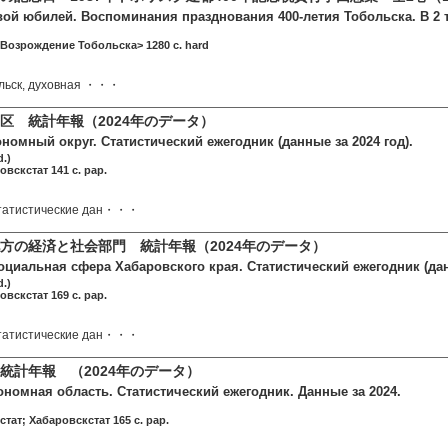
вой юбилей. Воспоминания празднования 400-летия Тобольска. В 2 т
Возрождение Тобольска> 1280 c. hard
ольск, духовная ・・・
区 統計年報（2024年のデータ）
номный округ. Статистический ежегодник (данные за 2024 год).
d.)
вскстат 141 c. pap.
татистические дан・・・
方の経済と社会部門 統計年報（2024年のデータ）
циальная сфера Хабаровского края. Статистический ежегодник (данн
d.)
вскстат 169 c. pap.
татистические дан・・・
統計年報 （2024年のデータ）
ономная область. Статистический ежегодник. Данные за 2024.
тат; Хабаровскстат 165 c. pap.