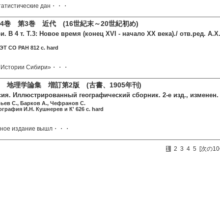
татистические дан・・・
4巻 第3巻 近代 (16世紀末～20世紀初め)
. В 4 т. Т.3: Новое время (конец XVI - начало XX века)./ отв.ред. А.
Т СО РАН 812 c. hard
 «Истории Сибири»・・・
 地理学論集 増訂第2版 (古書、1905年刊)
ия. Иллюстрированный географический сборник. 2-е изд., изменен. и
рьев С., Барков А., Чефранов С.
графия И.Н. Кушнерев и К' 626 c. hard
арное издание вышл・・・
1
2
3
4
5
[次の10