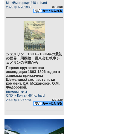
М., <Выргород> 440 c. hard
2025 年 R281000
\68,860
シェメリン 1803～1806年の最初
の世界一周探検 露米会社執事シ
ェメリンの覚書から
Первая кругосветная
экспедиция 1803-1806 годов в
записках приказчика
Шемелина./ сост.,вступ.ст.и
коммент. К.А. Можайской, О.М.
Федоровой.
Шемелин Ф.И.
СПб., <Крига> 464 c. hard
2025 年 R277784
\22,330