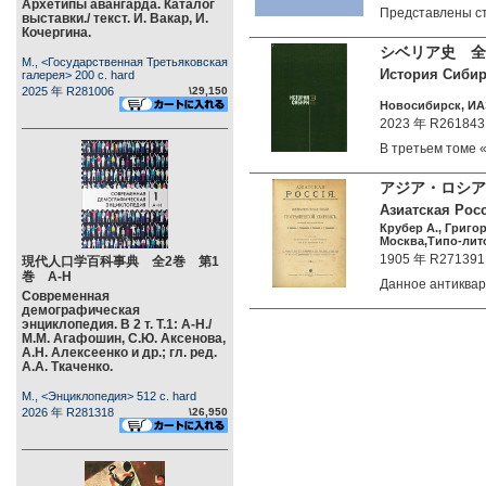
Архетипы авангарда. Каталог
Представлены с
выставки./ текст. И. Вакар, И.
Кочергина.
シベリア史 全
М., <Государственная Третьяковская
История Сибири
галерея> 200 c. hard
2025 年 R281006
\29,150
Новосибирск, ИАЭ
2023 年 R261843
В третьем томе
アジア・ロシア
Азиатская Росс
Крубер А., Григо
Москва,Типо-лито
1905 年 R271391
現代人口学百科事典 全2巻 第1
巻 А-Н
Данное антикв
Современная
демографическая
энциклопедия. В 2 т. Т.1: А-Н./
М.М. Агафошин, С.Ю. Аксенова,
А.Н. Алексеенко и др.; гл. ред.
А.А. Ткаченко.
М., <Энциклопедия> 512 c. hard
2026 年 R281318
\26,950