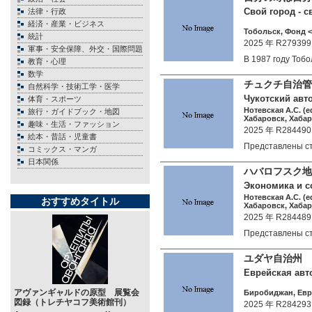
Свой город - с
法律・行政
経済・産業・ビジネス
Тобольск, Фонд <
統計
2025 年 R279399
軍事・安全保障、外交・国際問題
В 1987 году Тоб
教育・心理
数学
チュクチ自治管
自然科学・技術工学・医学
Чукотский авто
体育・スポーツ
Нотевская А.С. (e
旅行・ガイドブック・地図
Хабаровск, Хабаро
趣味・生活・ファッション
2025 年 R284490
絵本・昔話・児童書
Представлены с
コミックス・マンガ
日本関係
ハバロフスク地
Экономика и со
Нотевская А.С. (e
おすすめタイトル
Хабаровск, Хабаро
2025 年 R284489
Представлены с
ユダヤ自治州 
Еврейская авт
アヴァンギャルドの原型 展覧会
Биробиджан, Еврс
図録（トレチヤコフ美術館刊）
2025 年 R284293