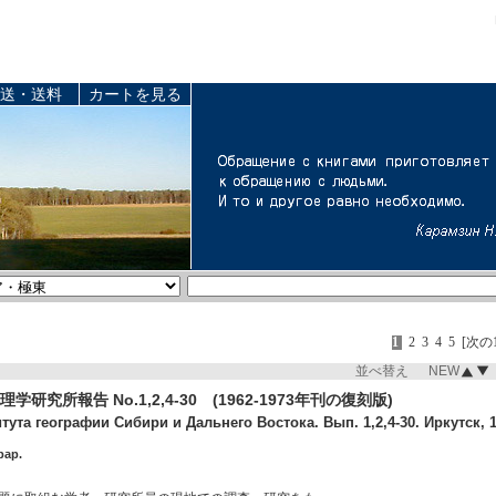
送・送料
カートを見る
1
2
3
4
5
[次の
並べ替え NEW
研究所報告 No.1,2,4-30 (1962-1973年刊の復刻版)
ута географии Сибири и Дальнего Востока. Вып. 1,2,4-30. Иркутск, 19
pap.