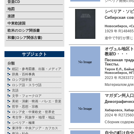
シベリア開発の問
音楽CD
地図
シベリア・ソビエ
楽譜
Сибирская совет
中東欧諸国
Новосибирск, <Си
欧米のロシア関係書
1929 年 R148465
和書(ロシア関係古書)
途中で刊行が禁じ
オヴュル地区ト
教材D・・・
サブジェクト
Песенная тради
分類
Тексты.
総記・参考図書、出版・メディア
Тирон Е.Л., Байыр
Новосибирск, НГУ
辞典・百科事典
2023 年 R283372
ロシア語学習
Материалом для
ロシア語・スラヴ語
言語
マガダン州人口
文学・フォークロア
美術・演劇・映画・バレエ・音楽
Демографическ
哲学・思想・宗教
Хабаровск, Хабаро
ロシア史・中東欧史・世界史
2024 年 R272560
考古学・民族学・地理・地誌
Сборник содерж
シベリア・極東
東洋学・中央アジア・カフカス
自分の町は自分
政治・社会