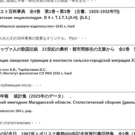
題に取組む学者・研究所員の現地での調査・研究をも・・・
ト百科事典 全4巻 第1巻～第3巻 (古書、1929-1932年刊)
ская энциклопедия. В 4 т. Т.1-Т.3.(А-Н). (Б.К.)
бирское краевое издательство> 2141 c. hard
られた幻の百科事典の貴重なオリジナル。 Русс・・・
ゥヴァ人の歌謡伝統 21世紀の農村・都市間移住の文脈から 全2巻 
ция овюрских тувинцев в контексте сельско-городской миграции XXI 
-оол А.В., Тарбастаева И.С.
; Институт филологии СО РАН 1032 c. hard
 публикации послу・・・
年報 統計集（2023年のデータ） .
ий ежегодник Магаданской области. Статистический сборник (данные
вскстат 164 c. pap.
ит статистические・・・
の記念日 1987年トボリスク建都400年記念祝賀行事回想集 全2巻（