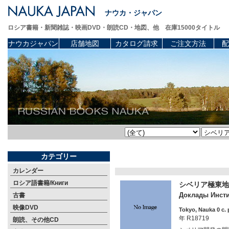
ナウカ・ジャパン
ロシア書籍・新聞雑誌・映画DVD・朗読CD・地図、他 在庫15000タイトル
ナウカジャパン
店舗地図
カタログ請求
ご注文方法
配
カテゴリー
カレンダー
ロシア語書籍/Книги
シベリア極東地理学
Доклады Инстит
古書
映像DVD
Tokyo, Nauka 0 c. 
年 R18719
朗読、その他CD