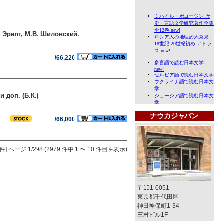
Х. Эрелт, М.В. Шиловский.
\66,220
 доп. (Б.К.)
ナウカジャパン
\66,000
件]
ページ 1/298 (2979 件中 1 〜 10 件目を表示)
〒101-0051
東京都千代田区
神田神保町1-34
三村ビル1F