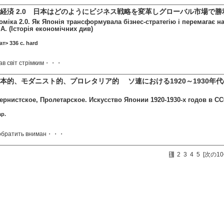
経済 2.0 日本はどのようにビジネス戦略を変革しグローバル市場で
міка 2.0. Як Японія трансформувала бізнес-стратегію і перемагає на 
. (Історія економічних див)
т> 336 c. hard
ав світ стрімким・・・
本的、モダニスト的、プロレタリア的 ソ連における1920～1930年
рнистское, Пролетарское. Искусство Японии 1920-1930-х годов в СС
ap.
а обратить вниман・・・
1
2
3
4
5
[次の10