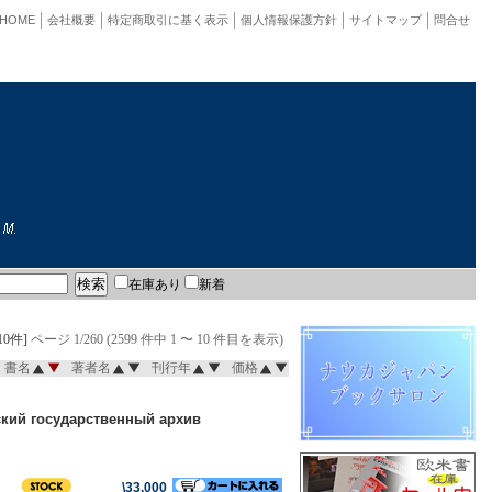
HOME
会社概要
特定商取引に基く表示
個人情報保護方針
サイトマップ
問合せ
在庫あり
新着
10件]
ページ 1/260 (2599 件中 1 〜 10 件目を表示)
書名
著者名
刊行年
価格
сударственный архив
\33,000