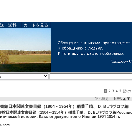
送・送料
カートを見る
1
2
3
4
5
[次の
並べ替え NEW
書館日本関連文書目録（1904～1954年）稲葉千晴、Ｄ.Ｂ.パヴロフ編
本関連文書目録（1904～1954年）稲葉千晴、Ｄ.Ｂ.パヴロフ編Российский го
тической истории. Каталог документов о Японии 1904-1954 гг.
c. hard