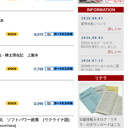
INFORMATION
本
\4,070
夷地・樺太滞在記 上製本
\7,700
リテラ
\2,090
化 ソフトパワー政策 (ウクライナ語)
出版情報カタログ「リテ
ラ」のダウンロードはこち
політика)