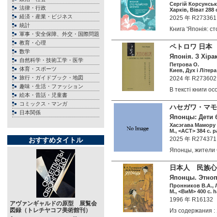
Сергій Корсунсь
法律・行政
Харків, Віват 288 
経済・産業・ビジネス
2025 年 R273361
統計
Книга 'Японія: 
軍事・安全保障、外交・国際問題
教育・心理
ペトロワ 日本
数学
Японія. З Хіра
自然科学・技術工学・医学
Петрова О.
体育・スポーツ
Киев, Дух i Лiтера
旅行・ガイドブック・地図
2024 年 R273602
趣味・生活・ファッション
В тексті книги 
絵本・昔話・児童書
コミックス・マンガ
ハセガワ・マモ
日本関係
Японцы: Дети б
Хасэгава Мамору
М., <АСТ> 384 c. p
2025 年 R274371
おすすめタイトル
Японцы, жител
日本人 民族心
Японцы. Этнопс
Пронников В.А., 
М., <ВиМ> 400 c. h
1996 年 R16132
アヴァンギャルドの原型 展覧会
図録（トレチヤコフ美術館刊）
Из содержания 