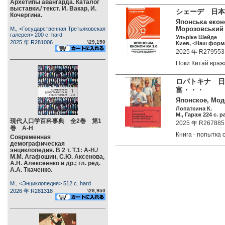
Архетипы авангарда. Каталог
выставки./ текст. И. Вакар, И.
シェーデ 日本
Кочергина.
Японська еконо
Морозовський А
М., <Государственная Третьяковская
галерея> 200 c. hard
Ульріке Шейде
2025 年 R281006
\29,150
Киев, <Наш форма
2025 年 R279553
Поки Китай враж
ロパトキナ 日
富・・・
Японское, Моде
Лопаткина К.
М., Гараж 224 c. p
現代人口学百科事典 全2巻 第1
2025 年 R267885
巻 А-Н
Книга - попытк
Современная
демографическая
энциклопедия. В 2 т. Т.1: А-Н./
М.М. Агафошин, С.Ю. Аксенова,
А.Н. Алексеенко и др.; гл. ред.
А.А. Ткаченко.
М., <Энциклопедия> 512 c. hard
2026 年 R281318
\26,950