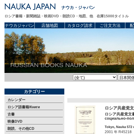
ナウカ・ジャパン
ロシア書籍・新聞雑誌・映画DVD・朗読CD・地図、他 在庫15000タイトル
ナウカジャパン
店舗地図
カタログ請求
ご注文方法
配
カテゴリー
カレンダー
ロシア語書籍/Книги
ロシア共産党文
ロシア共産党文書館日
古書
социально-поли
映像DVD
Tokyo, Nauka 572 
朗読、その他CD
2001 年 R45218