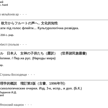
кий
c. hard
сто мільйонів ар・・・
 枚方からフルートの声へ.. 文化的知性
кати під голос флейти… Культурологічна розвідка.
 216 c. pap.
особисті (польов・・・
ル 日本人 女神の子供たち（露訳） (世界諸民族叢書)
огини. / Пер.на рус. (Народы мира)
ap.
и Страны Восходяще・・・
理学的概説 増訂第3版（古書、1996年刊）
ихологические очерки. Изд. 3-е, испр., и доп. (Б.К.)
Ладанов И.Д.
ard
: Японский национ・・・