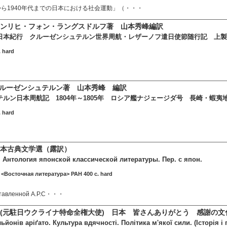
から1940年代までの日本における社会運動」（・・・
ンリヒ・フォン・ラングスドルフ著 山本秀峰編訳
日本紀行 クルーゼンシュテルン世界周航・レザーノフ遣日使節随行記 上製
hard
・クルーゼンシュテルン著 山本秀峰 編訳
ルン日本周航記 1804年～1805年 ロシア艦ナジェージダ号 長崎・蝦
hard
本古典文学選（露訳）
 Антология японской классической литературы. Пер. с япон.
 <Восточная литература> РАН 400 c. hard
оставленной А.Р.С・・・
(元駐日ウクライナ特命全権大使) 日本 皆さんありがとう 感謝の文
ьйонів аріґато. Культура вдячності. Політика м'якої сили. (Історія і 