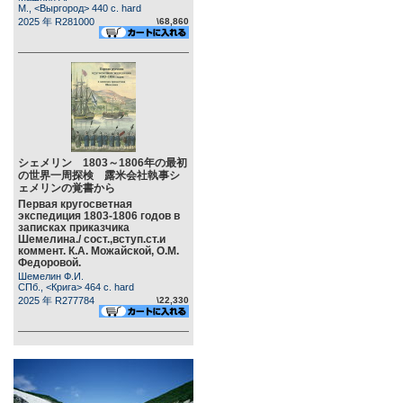
М., <Выргород> 440 c. hard
2025 年 R281000
\68,860
シェメリン 1803～1806年の最初
の世界一周探検 露米会社執事シ
ェメリンの覚書から
Первая кругосветная
экспедиция 1803-1806 годов в
записках приказчика
Шемелина./ сост.,вступ.ст.и
коммент. К.А. Можайской, О.М.
Федоровой.
Шемелин Ф.И.
СПб., <Крига> 464 c. hard
2025 年 R277784
\22,330