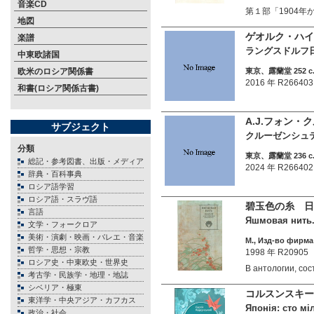
音楽CD
第１部「1904年
地図
ゲオルク・ハイ
楽譜
ラングスドルフ
中東欧諸国
欧米のロシア関係書
東京、露蘭堂 252 c. 
2016 年 R266403
和書(ロシア関係古書)
A.J.フォン
サブジェクト
クルーゼンシュテ
分類
東京、露蘭堂 236 c. 
総記・参考図書、出版・メディア
2024 年 R266402
辞典・百科事典
ロシア語学習
ロシア語・スラヴ語
碧玉色の糸 日
言語
Яшмовая нить.
文学・フォークロア
美術・演劇・映画・バレエ・音楽
М., Изд-во фирма
哲学・思想・宗教
1998 年 R20905
ロシア史・中東欧史・世界史
В антологии, с
考古学・民族学・地理・地誌
シベリア・極東
コルスンスキー
東洋学・中央アジア・カフカス
Японія: сто міл
政治・社会