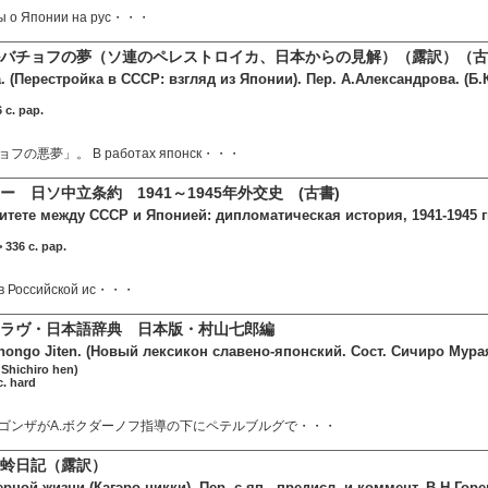
ы о Японии на рус・・・
バチョフの夢（ソ連のペレストロイカ、日本からの見解）（露訳）（古書
 (Перестройка в СССР: взгляд из Японии). Пер. А.Александрова. (Б.К
c. pap.
の悪夢」。 В работах японск・・・
 日ソ中立条約 1941～1945年外交史 (古書)
итете между СССР и Японией: дипломатическая история, 1941-1945 гг.
336 c. pap.
 в Российской ис・・・
ラヴ・日本語辞典 日本版・村山七郎編
hongo Jiten. (Новый лексикон славено-японский. Сост. Сичиро Мура
Shichiro hen)
c. hard
ゴンザがA.ボクダーノフ指導の下にペテルブルグで・・・
蛉日記（露訳）
ной жизни (Кагэро никки). Пер. с яп., предисл. и коммент. В.Н.Гор