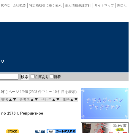
HOME
会社概要
特定商取引に基く表示
個人情報保護方針
サイトマップ
問合せ
在庫あり
新着
10件]
ページ 1/260 (2598 件中 1 〜 10 件目を表示)
書名
著者名
刊行年
価格
по 1973 г. Репринтное
\6,160