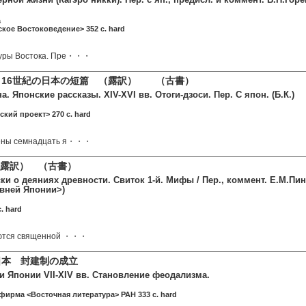
а
ское Востоковедение> 352 c. hard
туры Востока. Пре・・・
～16世紀の日本の短篇 （露訳） （古書）
а. Японские рассказы. XIV-XVI вв. Отоги-дзоси. Пер. С япон. (Б.К.)
ский проект> 270 c. hard
дены семнадцать я・・・
露訳） （古書）
ки о деяниях древности. Свиток 1-й. Мифы / Пер., коммент. Е.М.Пин
вней Японии>)
. hard
ляются священной ・・・
日本 封建制の成立
и Японии VII-XIV вв. Становление феодализма.
 фирма <Восточная литература> РАН 333 c. hard