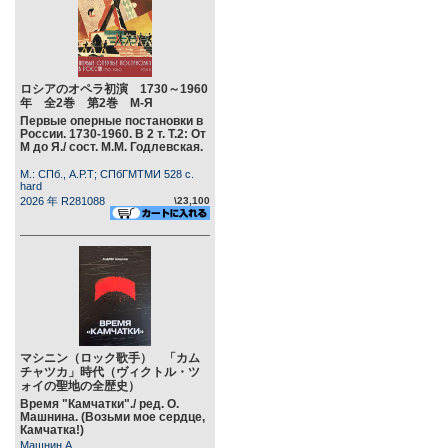
ロシアのオペラ初演 1730～1960
年 全2巻 第2巻 М-Я
Первые оперные постановки в
России. 1730-1960. В 2 т. Т.2: От
М до Я./ сост. М.М. Годлевская.
М.: СПб., А.Р.Т; СПбГМТМИ 528 c.
hard
2026 年 R281088
\23,100
マシニン（ロック歌手） 「カム
チャツカ」時代（ヴィクトル・ツ
ォイの聖地の全歴史）
Время "Камчатки"./ ред. О.
Машнина. (Возьми мое сердце,
Камчатка!)
Машнин А.