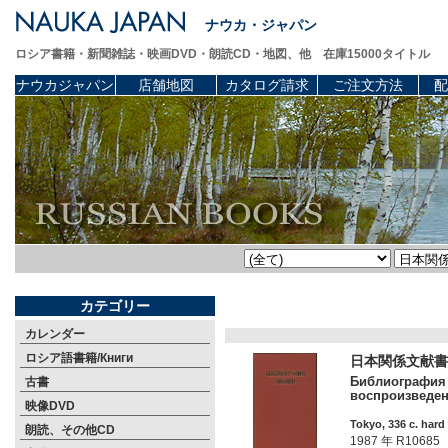
ナウカ・ジャパン
ロシア書籍・新聞雑誌・映画DVD・朗読CD・地図、他 在庫15000タイトル
ナウカジャパン
店舗地図
カタログ請求
ご注文方法
配
カテゴリー
カレンダー
ロシア語書籍/Книги
日本関係文献書誌
Библиография Я
古書
воспроизведени
映像DVD
Tokyo, 336 c. hard
朗読、その他CD
1987 年 R10685