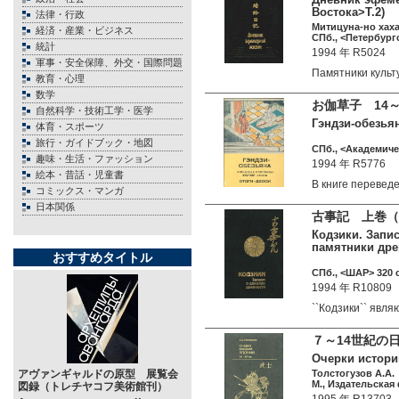
Востока>T.2)
法律・行政
Митицуна-но хах
経済・産業・ビジネス
СПб., <Петербург
統計
1994 年 R5024
軍事・安全保障、外交・国際問題
Памятники куль
教育・心理
数学
お伽草子 14
自然科学・技術工学・医学
Гэндзи-обезьян
体育・スポーツ
旅行・ガイドブック・地図
СПб., <Академиче
趣味・生活・ファッション
1994 年 R5776
絵本・昔話・児童書
В книге переве
コミックス・マンガ
日本関係
古事記 上巻（
Кодзики. Запис
памятники дре
おすすめタイトル
СПб., <ШАР> 320 c
1994 年 R10809
``Кодзики`` яв
７～14世紀の
Очерки истори
アヴァンギャルドの原型 展覧会
Толстогузов А.А.
М., Издательская
図録（トレチヤコフ美術館刊）