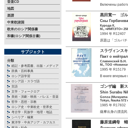
音楽CD
Включены работ
地図
黒田寛一 ゴル
楽譜
Сны Горбачева.
中東欧諸国
Курода К.
欧米のロシア関係書
М., <ИМПЭТО> 256 
1994 年 R12407
和書(ロシア関係古書)
原題は「ゴルバチョフ
スラヴィンスキー
サブジェクト
Пакт о нейтрал
分類
Славинский Б.Н.
М., ТОО <Новина> 
総記・参考図書、出版・メディア
1995 年 R15179
辞典・百科事典
В книге впервые
ロシア語学習
ロシア語・スラヴ語
ゴンザ編 新ス
言語
文学・フォークロア
Shin Surabu Ni
美術・演劇・映画・バレエ・音楽
Gonza (Murayama 
Tokyo, Nauka 572 
哲学・思想・宗教
1985 年 R17832
ロシア史・中東欧史・世界史
薩摩出身の漂流民
考古学・民族学・地理・地誌
シベリア・極東
藤原道綱母 蜻
東洋学・中央アジア・カフカス
政治・社会
Дневник эфемер