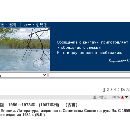
送・送料
カートを見る
1
2
3
4
5
[次の
並べ替え NEW
 1959～1973年 (1987年刊) （古書）
понии. Литература, изданная в Советском Союзе на рус. Яз. С 1959 
е издания 1984 г. (Б.К.)