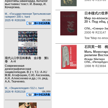
1995 年 R13703
Архетипы авангарда. Каталог
выставки./ текст. И. Вакар, И.
Кочергина.
日本様式の世界
М., <Государственная Третьяковская
галерея> 200 c. hard
Мир по-японски
2025 年 R281006
\29,150
20 т. Под общ.
СПб., <Северо-Зап
2000 年 R23147
Том "Мир по-яп
石田英一郎 桃
Мать Момотаро
религии Восто
現代人口学百科事典 全2巻 第1
Исида Эйитиро
巻 А-Н
СПб., <Петербург
Современная
1998 年 R23694
демографическая
энциклопедия. В 2 т. Т.1: А-Н./
М.М. Агафошин, С.Ю. Аксенова,
А.Н. Алексеенко и др.; гл. ред.
А.А. Ткаченко.
М., <Энциклопедия> 512 c. hard
2026 年 R281318
\26,950