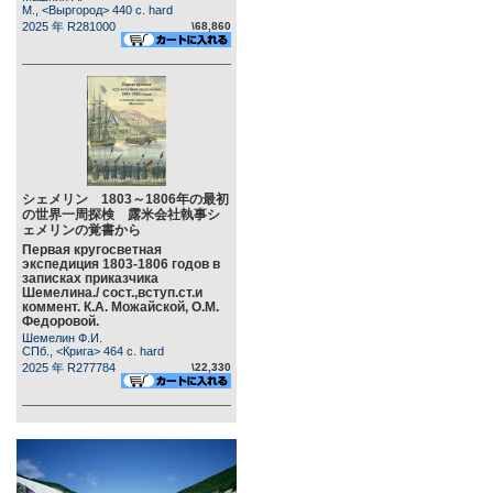
М., <Выргород> 440 c. hard
2025 年 R281000
\68,860
シェメリン 1803～1806年の最初
の世界一周探検 露米会社執事シ
ェメリンの覚書から
Первая кругосветная
экспедиция 1803-1806 годов в
записках приказчика
Шемелина./ сост.,вступ.ст.и
коммент. К.А. Можайской, О.М.
Федоровой.
Шемелин Ф.И.
СПб., <Крига> 464 c. hard
2025 年 R277784
\22,330