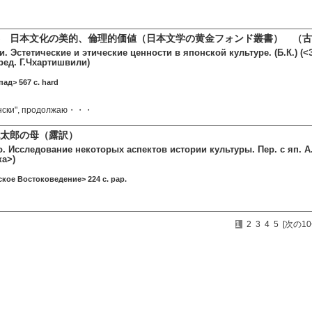
 日本文化の美的、倫理的価値（日本文学の黄金フォンド叢書） （古書
. Эстетические и этические ценности в японской культуре. (Б.К.) 
 ред. Г.Чхартишвили)
ад> 567 c. hard
онски", продолжаю・・・
太郎の母（露訳）
. Исследование некоторых аспектов истории культуры. Пер. с яп. А
ка>)
ское Востоковедение> 224 c. pap.
1
2
3
4
5
[次の10