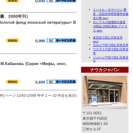
\2,640
、2000年刊）
(<Золотой фонд японской литературы> В
\1,980
.М.Кабанова. (Серия <Мифы, эпос,
ナウカジャパン
\1,650
件]
ページ 1/260 (2598 件中 1 〜 10 件目を表示)
〒101-0051
東京都千代田区
神田神保町1-34
三村ビル1F