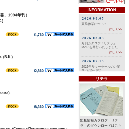
INFORMATION
、1994年刊）
.)
\1,760
 (Б.К.)
\2,860
リテラ
яама).
\8,360
出版情報カタログ「リテ
ラ」のダウンロードはこち
егляда. (Серия <Памятники культуры