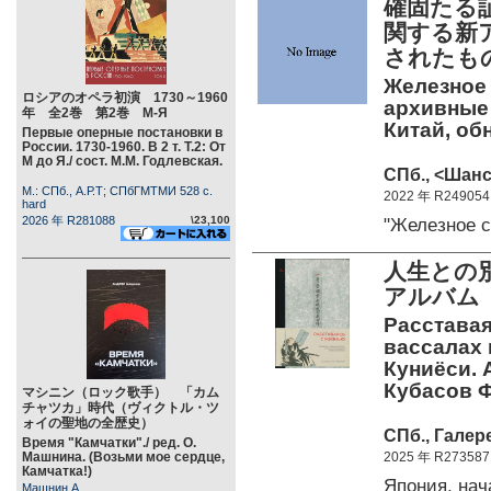
確固たる
関する新
されたも
Железное 
ロシアのオペラ初演 1730～1960
архивные
年 全2巻 第2巻 М-Я
Китай, об
Первые оперные постановки в
России. 1730-1960. В 2 т. Т.2: От
М до Я./ сост. М.М. Годлевская.
СПб., <Шанс>
М.: СПб., А.Р.Т; СПбГМТМИ 528 c.
2022 年 R249054
hard
2026 年 R281088
\23,100
"Железное 
人生との
アルバム
Расставая
вассалах 
Куниёси. А
Кубасов Ф
マシニン（ロック歌手） 「カム
チャツカ」時代（ヴィクトル・ツ
ォイの聖地の全歴史）
СПб., Галер
Время "Камчатки"./ ред. О.
Машнина. (Возьми мое сердце,
2025 年 R273587
Камчатка!)
Япония, нач
Машнин А.