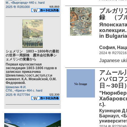
М., <Выргород> 440 c. hard
2025 年 R281000
\68,860
ブルガリ
録 （ブ
Японската
колекции.
in Bulgaria
София, Наци
シェメリン 1803～1806年の最初
2024 年 R270216
の世界一周探検 露米会社執事シ
ェメリンの覚書から
Japanese uk
Первая кругосветная
экспедиция 1803-1806 годов в
アムール
записках приказчика
Шемелина./ сост.,вступ.ст.и
ハバロフス
коммент. К.А. Можайской, О.М.
Федоровой.
日～30
Шемелин Ф.И.
СПб., <Крига> 464 c. hard
"Нюрнберг
2025 年 R277784
\22,330
Хабаровск
г.).
Кузнецов Д.
Барнаул, <Б
университет
2024 年 R279246