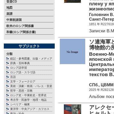
音楽CD
плену у я
地図
жизнеописа
楽譜
Головнин В.
Санкт-Петер
中東欧諸国
1851 年 R227619
欧米のロシア関係書
Записки В.
和書(ロシア関係古書)
ソ連海軍
サブジェクト
博物館の
Военно-М
分類
японской 
総記・参考図書、出版・メディア
辞典・百科事典
Центральн
ロシア語学習
император
ロシア語・スラヴ語
текстов В
言語
文学・フォークロア
СПб., ЦВММ 
美術・演劇・映画・バレエ・音楽
2025 年 R282128
哲学・思想・宗教
ロシア史・中東欧史・世界史
Альбом по
考古学・民族学・地理・地誌
シベリア・極東
アレクセ
東洋学・中央アジア・カフカス
ヒャルト・
政治・社会