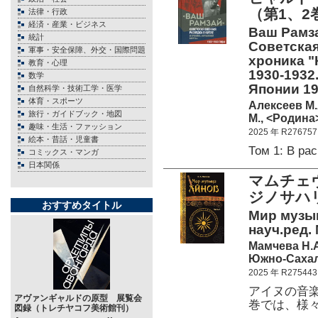
（第1、2
法律・行政
経済・産業・ビジネス
Ваш Рамзай
統計
Советская
軍事・安全保障、外交・国際問題
хроника "
教育・心理
1930-1932
数学
Японии 1
自然科学・技術工学・医学
体育・スポーツ
Алексеев М.
旅行・ガイドブック・地図
М., <Родина>
趣味・生活・ファッション
2025 年 R276757
絵本・昔話・児童書
Том 1: В р
コミックス・マンガ
日本関係
マムチェ
ジノサハ
おすすめタイトル
Мир музык
науч.ред.
Мамчева Н.
Южно-Сахали
2025 年 R275443
アイヌの音
アヴァンギャルドの原型 展覧会
巻では、様
図録（トレチヤコフ美術館刊）