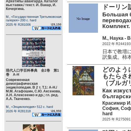
Архетипы авангарда. Каталог
выставки./ текст. И. Вакар, И.
ドーリン
Кочергина.
Большая б
М., <Государственная Третьяковская
переводах
галерея> 200 c. hard
2025 年 R281006
\29,150
Комплект.
М., Наука - 
2022 年 R244193
日本で教壇
訳集成。柿
どのよう
現代人口学百科事典 全2巻 第1
巻 А-Н
もたらさ
Современная
（ブルガ
демографическая
энциклопедия. В 2 т. Т.1: А-Н./
Как изкус
М.М. Агафошин, С.Ю. Аксенова,
А.Н. Алексеенко и др.; гл. ред.
български
А.А. Ткаченко.
Красимир И
М., <Энциклопедия> 512 c. hard
София, Софи
2026 年 R281318
\26,950
hard
2025 年 R275091