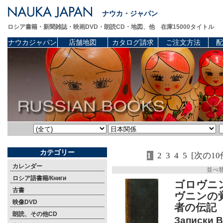
ナウカ・ジャパン
ロシア書籍・新聞雑誌・映画DVD・朗読CD・地図、他 在庫15000タイトル
ナウカジャパン
店舗地図
カタログ請求
ご注文方法
配
カテゴリー
1
2
3
4
5
[次の10
カレンダー
並べ
ロシア語書籍/Книги
ゴロヴニン
古書
ヴニンの覚
映像DVD
者の伝記
朗読、その他CD
Записки 