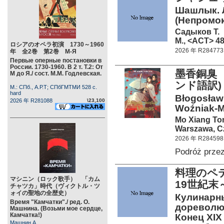
Шашлык. 
(Непромо
Садыков Т.
М., <АСТ> 48
ロシアのオペラ初演 1730～1960
2026 年 R284773
年 全2巻 第2巻 М-Я
Первые оперные постановки в
России. 1730-1960. В 2 т. Т.2: От
墨香銅臭 
М до Я./ сост. М.М. Годлевская.
ンド語訳)
М.: СПб., А.Р.Т; СПбГМТМИ 528 c.
hard
Błogosławi
2026 年 R281088
\23,100
Woźniak-M
Mo Xiang To
Warszawa, C
2026 年 R284598
Podróż prze
料理のペ
マシニン（ロック歌手） 「カム
19世紀末
チャツカ」時代（ヴィクトル・ツ
ォイの聖地の全歴史）
Кулинарны
Время "Камчатки"./ ред. О.
дореволю
Машнина. (Возьми мое сердце,
Камчатка!)
Конец XIX 
Машнин А.