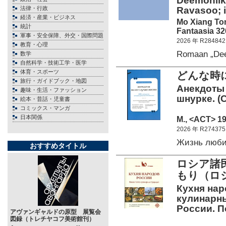
Deemonliku
法律・行政
Ravasoo; il
経済・産業・ビジネス
Mo Xiang To
統計
Fantaasia 32
軍事・安全保障、外交・国際問題
2026 年 R284842
教育・心理
Romaan „De
数学
自然科学・技術工学・医学
体育・スポーツ
どんな時
旅行・ガイドブック・地図
Анекдоты 
趣味・生活・ファッション
шнурке. (
絵本・昔話・児童書
コミックス・マンガ
日本関係
М., <АСТ> 19
2026 年 R274375
Жизнь люб
おすすめタイトル
ロシア諸
もり（ロ
Кухня нар
кулинарны
России. П
アヴァンギャルドの原型 展覧会
図録（トレチヤコフ美術館刊）