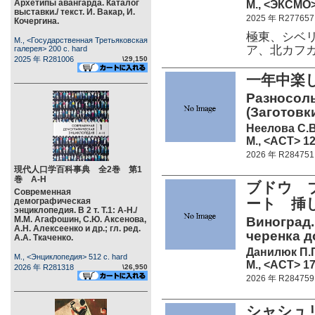
Архетипы авангарда. Каталог
М., <ЭКСМО>
выставки./ текст. И. Вакар, И.
2025 年 R277657
Кочергина.
極東、シベ
М., <Государственная Третьяковская
ア、北カフ
галерея> 200 c. hard
2025 年 R281006
\29,150
一年中楽
Разносолы
(Заготовк
Неелова С.В
М., <АСТ> 12
2026 年 R284751
現代人口学百科事典 全2巻 第1
巻 А-Н
ブドウ 
Современная
ート 挿
демографическая
энциклопедия. В 2 т. Т.1: А-Н./
М.М. Агафошин, С.Ю. Аксенова,
Виноград.
А.Н. Алексеенко и др.; гл. ред.
черенка д
А.А. Ткаченко.
Данилюк П.
М., <Энциклопедия> 512 c. hard
М., <АСТ> 17
2026 年 R281318
\26,950
2026 年 R284759
シャシュ