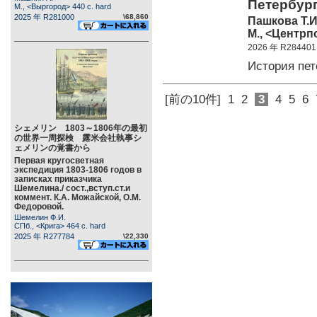
Петербург
М., <Выргород> 440 c. hard
2025 年 R281000
\68,860
Пашкова Т.И
М., <Центрп
2026 年 R284401
История пе
[前の10件]
1
2
3
4
5
6
シェメリン 1803～1806年の最初
の世界一周探検 露米会社執事シ
ェメリンの覚書から
Первая кругосветная
экспедиция 1803-1806 годов в
записках приказчика
Шемелина./ сост.,вступ.ст.и
коммент. К.А. Можайской, О.М.
Федоровой.
Шемелин Ф.И.
СПб., <Крига> 464 c. hard
2025 年 R277784
\22,330