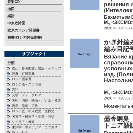
音楽CD
решения и
地図
(Интеллек
楽譜
Бахметьев В
М., <ЭКСМО>
中東欧諸国
2026 年 R285074
欧米のロシア関係書
和書(ロシア関係古書)
かぎ針編
編み目記
サブジェクト
Вязание 
справочни
分類
условных 
総記・参考図書、出版・メディア
изд. (Пол
辞典・百科事典
ロシア語学習
Настольна
ロシア語・スラヴ語
言語
М., <ЭКСМО>
文学・フォークロア
2026 年 R285098
美術・演劇・映画・バレエ・音楽
Моментальн
哲学・思想・宗教
ロシア史・中東欧史・世界史
考古学・民族学・地理・地誌
墨香銅臭
シベリア・極東
トニア語
東洋学・中央アジア・カフカス
政治・社会