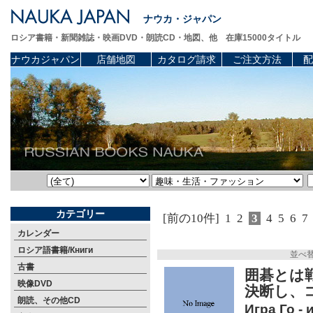
ナウカ・ジャパン
ロシア書籍・新聞雑誌・映画DVD・朗読CD・地図、他 在庫15000タイトル
ナウカジャパン
店舗地図
カタログ請求
ご注文方法
配
カテゴリー
[前の10件]
1
2
3
4
5
6
7
カレンダー
ロシア語書籍/Книги
並べ
古書
囲碁とは
映像DVD
決断し、
朗読、その他CD
Игра Го -