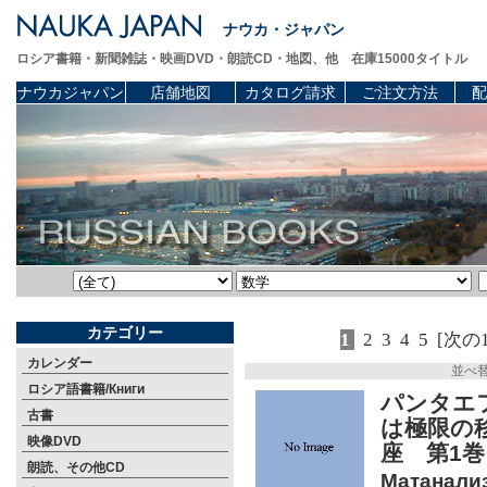
ナウカ・ジャパン
ロシア書籍・新聞雑誌・映画DVD・朗読CD・地図、他 在庫15000タイトル
ナウカジャパン
店舗地図
カタログ請求
ご注文方法
配
カテゴリー
1
2
3
4
5
[次の
カレンダー
並べ
ロシア語書籍/Книги
パンタエ
古書
は極限の
映像DVD
座 第1
朗読、その他CD
Матанализ