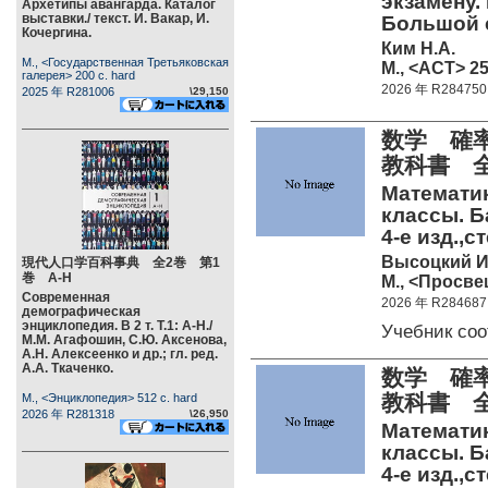
экзамену.
Архетипы авангарда. Каталог
выставки./ текст. И. Вакар, И.
Большой 
Кочергина.
Ким Н.А.
М., <Государственная Третьяковская
М., <АСТ> 25
галерея> 200 c. hard
2026 年 R284750
2025 年 R281006
\29,150
数学 確
教科書 
Математик
классы. Ба
4-е изд.,с
Высоцкий И
現代人口学百科事典 全2巻 第1
巻 А-Н
М., <Просве
Современная
2026 年 R284687
демографическая
энциклопедия. В 2 т. Т.1: А-Н./
Учебник со
М.М. Агафошин, С.Ю. Аксенова,
А.Н. Алексеенко и др.; гл. ред.
А.А. Ткаченко.
数学 確
教科書 全
М., <Энциклопедия> 512 c. hard
2026 年 R281318
\26,950
Математик
классы. Ба
4-е изд.,с