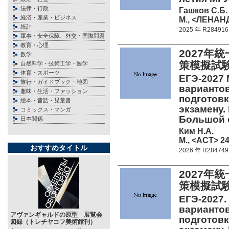
法律・行政
Гашков С.Б.
経済・産業・ビジネス
М., <ЛЕНАНД
統計
2025 年 R284916
軍事・安全保障、外交・国際問題
教育・心理
2027年
数学
策模擬試
自然科学・技術工学・医学
体育・スポーツ
ЕГЭ-2027 
旅行・ガイドブック・地図
вариантов
趣味・生活・ファッション
подготовк
絵本・昔話・児童書
экзамену.
コミックス・マンガ
Большой 
日本関係
Ким Н.А.
М., <АСТ> 24
おすすめタイトル
2026 年 R284749
2027年
策模擬試
ЕГЭ-2027.
вариантов
アヴァンギャルドの原型 展覧会
подготовк
図録（トレチヤコフ美術館刊）