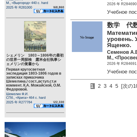
М., <Выргород> 440 c. hard
2026 年 R284690
2025 年 R281000
\68,860
Учебное по
数学 代
Математик
уровень. У
Ященко.
Семенов А.
シェメリン 1803～1806年の最初
М., <Просве
の世界一周探検 露米会社執事シ
2026 年 R284691
ェメリンの覚書から
Первая кругосветная
Учебное по
экспедиция 1803-1806 годов в
записках приказчика
Шемелина./ сост.,вступ.ст.и
коммент. К.А. Можайской, О.М.
1
2
3
4
5
[次の1
Федоровой.
Шемелин Ф.И.
СПб., <Крига> 464 c. hard
2025 年 R277784
\22,330