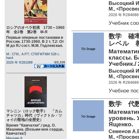
Высоцкий И
М., <Просве
2026 年 R284688
Учебник со
ロシアのオペラ初演 1730～1960
年 全2巻 第2巻 М-Я
数学 確率
Первые оперные постановки в
России. 1730-1960. В 2 т. Т.2: От
レベル 
М до Я./ сост. М.М. Годлевская.
Математик
М.: СПб., А.Р.Т; СПбГМТМИ 528 c.
классы. Б
hard
2026 年 R281088
\23,100
Учебник./ 
Высоцкий И
М., <Просве
2026 年 R284689
Учебное по
数学 代
Математик
マシニン（ロック歌手） 「カム
チャツカ」時代（ヴィクトル・ツ
уровень. У
ォイの聖地の全歴史）
Ященко.
Время "Камчатки"./ ред. О.
Машнина. (Возьми мое сердце,
Семенов А.
Камчатка!)
М., <Просве
Машнин А.