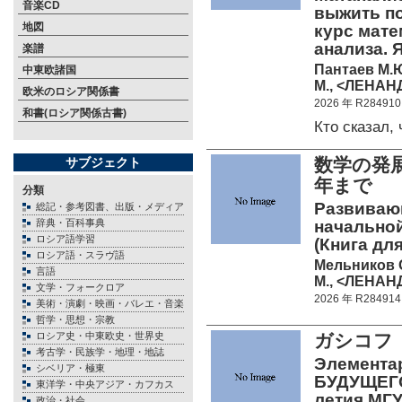
音楽CD
выжить п
地図
курс мате
анализа. 
楽譜
Пантаев М.
中東欧諸国
М., <ЛЕНАНД
欧米のロシア関係書
2026 年 R284910
和書(ロシア関係古書)
Кто сказал
数学の発
サブジェクト
年まで
分類
Развивающ
総記・参考図書、出版・メディア
辞典・百科事典
начальной
ロシア語学習
(Книга дл
ロシア語・スラヴ語
Мельников О
言語
М., <ЛЕНАНД
文学・フォークロア
2026 年 R284914
美術・演劇・映画・バレエ・音楽
哲学・思想・宗教
ロシア史・中東欧史・世界史
ガシコフ
考古学・民族学・地理・地誌
Элемента
シベリア・極東
БУДУЩЕГО
東洋学・中央アジア・カフカス
летия МГУ
政治・社会