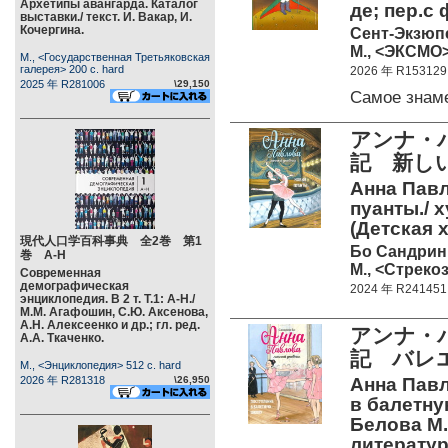
Архетипы авангарда. Каталог
де; пер.с 
выставки./ текст. И. Вакар, И.
Кочергина.
Сент-Экзюп
М., <ЭКСМО> 
М., <Государственная Третьяковская
галерея> 200 c. hard
2026 年 R153129
2025 年 R281006
\29,150
Самое знам
アンナ・パ
記 新し
Анна Пав
пуанты./ х
(Детская 
現代人口学百科事典 全2巻 第1
Бо Сандрин
巻 А-Н
М., <Стрекоз
Современная
демографическая
2024 年 R241451
энциклопедия. В 2 т. Т.1: А-Н./
М.М. Агафошин, С.Ю. Аксенова,
А.Н. Алексеенко и др.; гл. ред.
アンナ・パ
А.А. Ткаченко.
記 バレ
М., <Энциклопедия> 512 c. hard
2026 年 R281318
\26,950
Анна Павл
в балетную
Белова М.
литератур