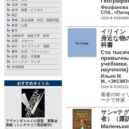
География
法律・行政
Феофанова 
経済・産業・ビジネス
СПб., <Питер
統計
2026 年 R284969
軍事・安全保障、外交・国際問題
教育・心理
イリイン（
数学
自然科学・技術工学・医学
身近な物
体育・スポーツ
科書
旅行・ガイドブック・地図
Сто тысяч
趣味・生活・ファッション
絵本・昔話・児童書
привычны
コミックス・マンガ
учебники.
日本関係
научпопа)
Ильин М.
М., <ЭКСМО>
おすすめタイトル
2026 年 R285101
著者のM.
ークで作家
サン=テ
者）（露
アヴァンギャルドの原型 展覧会
図録（トレチヤコフ美術館刊）
Маленький