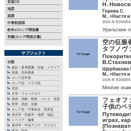
音楽CD
Н. Новосв
地図
Горева С.
М., <Настя и
楽譜
2026 年 R284954
中東欧諸国
Уральские 
欧米のロシア関係書
和書(ロシア関係古書)
空の征服
タフノヴァ
サブジェクト
Покорител
В.Стахнов
分類
総記・参考図書、出版・メディア
Щербакова 
辞典・百科事典
М., <Настя и
ロシア語学習
2026 年 R284955
ロシア語・スラヴ語
Многие зна
言語
文学・フォークロア
フェオフ
美術・演劇・映画・バレエ・音楽
哲学・思想・宗教
子供のペ
ロシア史・中東欧史・世界史
Путеводит
考古学・民族学・地理・地誌
играх, кар
シベリア・極東
(Познават
東洋学・中央アジア・カフカス
政治・社会