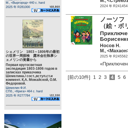
М., <Стрекоз
М., <Выргород> 440 c. hard
2024 年 R241454
2025 年 R281000
\68,860
ノーソフ
（絵・ボ
Приключен
Борисенко
Носов Н.
М., <Махаон>
シェメリン 1803～1806年の最初
の世界一周探検 露米会社執事シ
2025 年 R245562
ェメリンの覚書から
«Приключен
Первая кругосветная
экспедиция 1803-1806 годов в
записках приказчика
Шемелина./ сост.,вступ.ст.и
[前の10件]
1
2
3
4
5
6
коммент. К.А. Можайской, О.М.
Федоровой.
Шемелин Ф.И.
СПб., <Крига> 464 c. hard
2025 年 R277784
\22,330