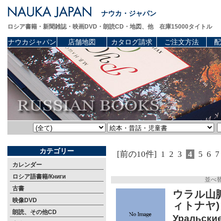
ナウカ・ジャパン
ロシア書籍・新聞雑誌・映画DVD・朗読CD・地図、他 在庫15000タイトル
ナウカジャパン
店舗地図
カタログ請求
ご注文方法
配
カテゴリー
[前の10件]
1
2
3
4
5
6
7
カレンダー
ロシア語書籍/Книги
並べ
古書
ウラル山
映像DVD
ィトナヤ
朗読、その他CD
Уральские