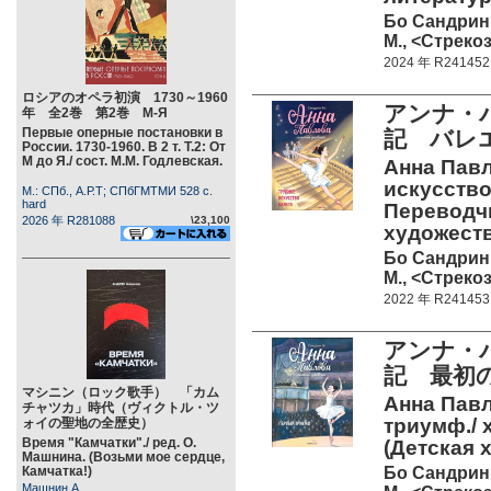
Бо Сандрин
М., <Стрекоз
2024 年 R241452
ロシアのオペラ初演 1730～1960
アンナ・パ
年 全2巻 第2巻 М-Я
Первые оперные постановки в
記 バレ
России. 1730-1960. В 2 т. Т.2: От
М до Я./ сост. М.М. Годлевская.
Анна Павл
искусство
М.: СПб., А.Р.Т; СПбГМТМИ 528 c.
hard
Переводчи
2026 年 R281088
\23,100
художеств
Бо Сандрин
М., <Стрекоз
2022 年 R241453
アンナ・パ
記 最初
マシニン（ロック歌手） 「カム
Анна Павл
チャツカ」時代（ヴィクトル・ツ
триумф./ х
ォイの聖地の全歴史）
Время "Камчатки"./ ред. О.
(Детская 
Машнина. (Возьми мое сердце,
Бо Сандрин
Камчатка!)
Машнин А.