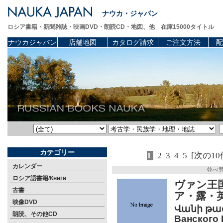
ナウカ・ジャパン
ロシア書籍・新聞雑誌・映画DVD・朗読CD・地図、他 在庫15000タイトル
ナウカジャパン
店舗地図
カタログ請求
ご注文方法
配
カテゴリー
1
2
3
4
5
[次の10
カレンダー
並べ
ロシア語書籍/Книги
ヴァン王
古書
ア・露・
映像DVD
Վանի թա
朗読、その他CD
Ванского 