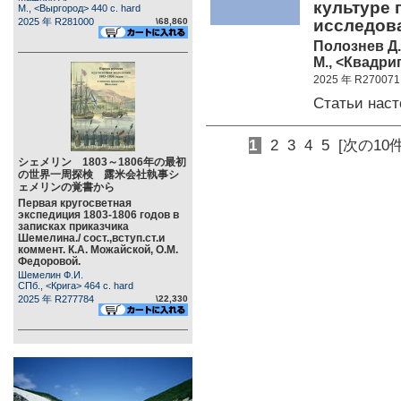
культуре 
М., <Выргород> 440 c. hard
2025 年 R281000
\68,860
исследов
Полознев Д
М., <Квадриг
2025 年 R270071
Статьи нас
1
2
3
4
5
[次の10件
シェメリン 1803～1806年の最初
の世界一周探検 露米会社執事シ
ェメリンの覚書から
Первая кругосветная
экспедиция 1803-1806 годов в
записках приказчика
Шемелина./ сост.,вступ.ст.и
коммент. К.А. Можайской, О.М.
Федоровой.
Шемелин Ф.И.
СПб., <Крига> 464 c. hard
2025 年 R277784
\22,330