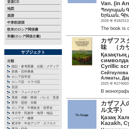
音楽CD
Van. (in A
地図
Պողոսյան 
Երևան, Գիտո
楽譜
2026 年 R282513
中東欧諸国
The book is
欧米のロシア関係書
和書(ロシア関係古書)
カザフス
味 （カ
サブジェクト
Қазақтың
символдар
分類
Cyrillic scr
総記・参考図書、出版・メディア
辞典・百科事典
Сейткулова
ロシア語学習
Алматы, Дар
ロシア語・スラヴ語
2025 年 R274003
言語
В монограф
文学・フォークロア
美術・演劇・映画・バレエ・音楽
カザフ人
哲学・思想・宗教
ロシア史・中東欧史・世界史
ル文字
考古学・民族学・地理・地誌
Қазақ Хал
シベリア・極東
Kazakh, Cyr
東洋学・中央アジア・カフカス
政治・社会