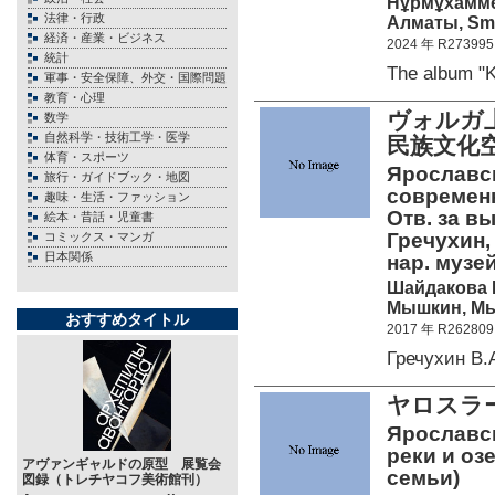
Нұрмұхамме
法律・行政
Алматы, Smar
経済・産業・ビジネス
2024 年 R273995
統計
The album 
軍事・安全保障、外交・国際問題
教育・心理
ヴォルガ
数学
自然科学・技術工学・医学
民族文化
体育・スポーツ
Ярославс
旅行・ガイドブック・地図
современн
趣味・生活・ファッション
Отв. за вы
絵本・昔話・児童書
Гречухин,
コミックス・マンガ
日本関係
нар. муз
Шайдакова 
Мышкин, Мы
おすすめタイトル
2017 年 R262809
Гречухин В
ヤロスラ
Ярославск
реки и оз
アヴァンギャルドの原型 展覧会
семьи)
図録（トレチヤコフ美術館刊）