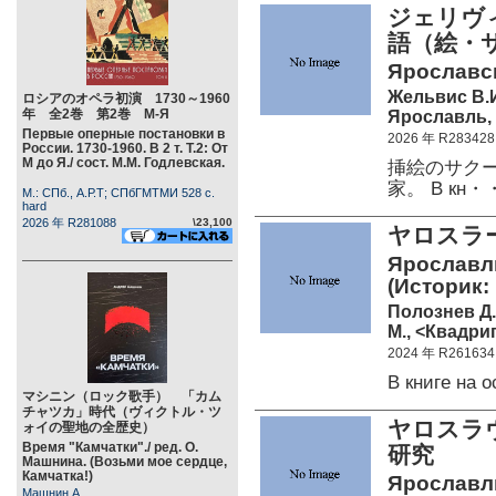
ジェリヴ
語（絵・
Ярославск
Жельвис В.
ロシアのオペラ初演 1730～1960
年 全2巻 第2巻 М-Я
Ярославль, 
Первые оперные постановки в
2026 年 R283428
России. 1730-1960. В 2 т. Т.2: От
М до Я./ сост. М.М. Годлевская.
挿絵のサク
家。 В кн・
М.: СПб., А.Р.Т; СПбГМТМИ 528 c.
hard
2026 年 R281088
\23,100
ヤロスラ
Ярославль
(Историк:
Полознев Д
М., <Квадриг
2024 年 R261634
В книге на
マシニン（ロック歌手） 「カム
チャツカ」時代（ヴィクトル・ツ
ヤロスラ
ォイの聖地の全歴史）
Время "Камчатки"./ ред. О.
研究
Машнина. (Возьми мое сердце,
Камчатка!)
Ярославль
Машнин А.