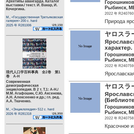
Архетипы авангарда. Каталог
Горошников 
выставки./ текст. И. Вакар, И.
Рыбинск, М
Кочергина.
2022 年 R240760
М., <Государственная Третьяковская
Природа яр
галерея> 200 c. hard
2025 年 R281006
\29,150
ヤロスラ
Ярославск
характер.
Горошников 
Рыбинск, М
2022 年 R240759
現代人口学百科事典 全2巻 第1
Ярославска
巻 А-Н
Современная
ヤロスラ
демографическая
энциклопедия. В 2 т. Т.1: А-Н./
Ярославск
М.М. Агафошин, С.Ю. Аксенова,
А.Н. Алексеенко и др.; гл. ред.
(Библиоте
А.А. Ткаченко.
Горошников 
М., <Энциклопедия> 512 c. hard
Рыбинск, М
2026 年 R281318
\26,950
2022 年 R240758
Красочное 