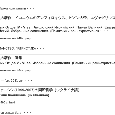
 Прокл Константин・・・
父の著作 イコニウムのアンフィロキウス、ピメン大帝、エヴァグリウ
ых Отцов IV - V вв.: Амфилохий Иконийский, Пимен Великий, Евагр
йский. Избранные сочинения. (Памятники раннехристианск・・・
экономика> 448 c. pap.
ИАНСТВО. ПАТРИСТИКА・・・
教父の著作 選集
ых Отцов V - VI вв. Избранные сочинения. (Памятники раннехристи
экономика> 404 c. pap.
 — (ум. 258), свя・・・
ァニシン(1944-2007)の国民哲学（ウクライナ語）
иля Іванишина. (in Ukrainian).
400 c. hard
дійснюється багат・・・