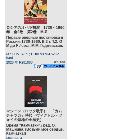
ロシアのオペラ初演 1730～1960
年 全2巻 第2巻 М-Я
Первые оперные постановки в
России. 1730-1960. В 2 т. Т.2: От
М до Я./ сост. М.М. Годлевская.
М.: СПб., А.Р.Т; СПбГМТМИ 528 c.
hard
2026 年 R281088
\23,100
マシニン（ロック歌手） 「カム
チャツカ」時代（ヴィクトル・ツ
ォイの聖地の全歴史）
Время "Камчатки"./ ред. О.
Машнина. (Возьми мое сердце,
Камчатка!)
Машнин А.