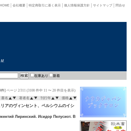
HOME
会社概要
特定商取引に基く表示
個人情報保護方針
サイトマップ
問合せ
在庫あり
新着
0件]
ページ 2/311 (3108 件中 11 〜 20 件目を表示)
書名
著者名
刊行年
価格
ュリアのヴィンセント、ペルシウムのイシ
икентий Лиринский. Исидор Пелусиот. В