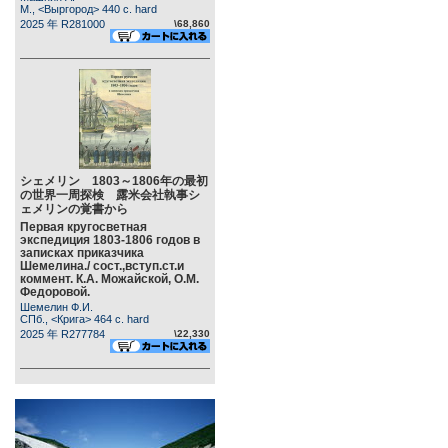
М., <Выргород> 440 c. hard
2025 年 R281000
\68,860
シェメリン 1803～1806年の最初
の世界一周探検 露米会社執事シ
ェメリンの覚書から
Первая кругосветная
экспедиция 1803-1806 годов в
записках приказчика
Шемелина./ сост.,вступ.ст.и
коммент. К.А. Можайской, О.М.
Федоровой.
Шемелин Ф.И.
СПб., <Крига> 464 c. hard
2025 年 R277784
\22,330