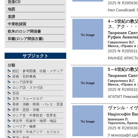
音楽CD
2025 年 R285630
地図
Нил Синайский.
楽譜
4～5世紀の教
中東欧諸国
ス、アク・・・
欧米のロシア関係書
Творения Свят
Руфин Аквиле
和書(ロシア関係古書)
Гавриленко В.Г.
Минск, <Право и 
2025 年 R285631
サブジェクト
РАННЕЕ ХРИСТ
分類
5～6世紀の
総記・参考図書、出版・メディア
Творения Свят
辞典・百科事典
Гавриленко В.Г.
ロシア語学習
Минск, <Право и 
ロシア語・スラヴ語
2025 年 R285632
言語
АГАПИТ Римский
文学・フォークロア
美術・演劇・映画・バレエ・音楽
ヴァシル・イヴ
哲学・思想・宗教
Націософія Вас
ロシア史・中東欧史・世界史
Іванишин П.
考古学・民族学・地理・地誌
Тернопіль, Крила 
シベリア・極東
2025 年 R285636
東洋学・中央アジア・カフカス
У монографії з
政治・社会