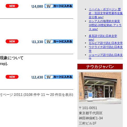
\14,080
\11,330
作現象について
ер).
ナウカジャパン
\12,430
]
ページ 2/311 (3108 件中 11 〜 20 件目を表示)
〒101-0051
東京都千代田区
神田神保町1-34
三村ビル1F