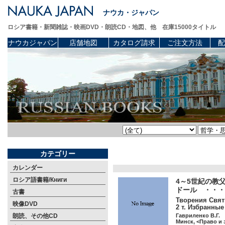
ナウカ・ジャパン
ロシア書籍・新聞雑誌・映画DVD・朗読CD・地図、他 在庫15000タイトル
ナウカジャパン
店舗地図
カタログ請求
ご注文方法
配
カテゴリー
カレンダー
ロシア語書籍/Книги
4～5世紀の教
ドール ・・・
古書
Творения Свят
映像DVD
2 т. Избранны
朗読、その他CD
Гавриленко В.Г.
Минск, <Право и 