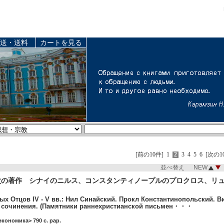
送・送料
カートを見る
[前の10件]
1
2
3
4
5
6
[次の1
並べ替え NEW
父の著作 シナイのニルス、コンスタンティノープルのプロクロス、リ
ых Отцов IV - V вв.: Нил Синайский. Прокл Константинопольский. В
е сочинения. (Памятники раннехристианской письмен・・・
экономика> 790 c. pap.