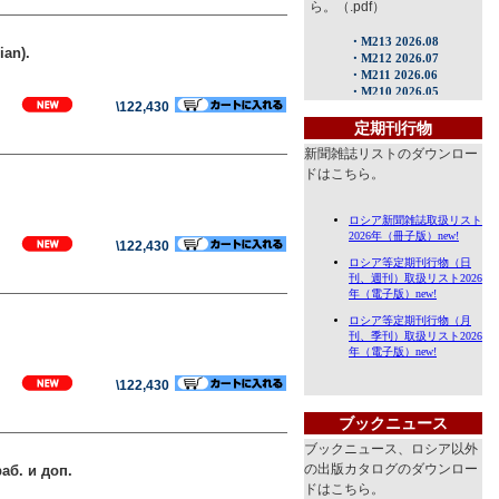
ら。（.pdf）
ian).
\122,430
定期刊行物
新聞雑誌リストのダウンロー
ドはこちら。
\122,430
\122,430
ブックニュース
ブックニュース、ロシア以外
の出版カタログのダウンロー
аб. и доп.
ドはこちら。