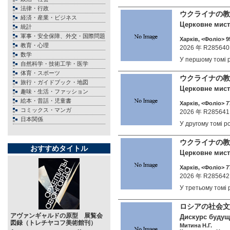
法律・行政
ウクライナの教
経済・産業・ビジネス
Церковне мисте
統計
軍事・安全保障、外交・国際問題
Харкiв, <Фоліо> 95
教育・心理
2026 年 R285640
数学
У першому томі
自然科学・技術工学・医学
体育・スポーツ
ウクライナの教
旅行・ガイドブック・地図
Церковне мисте
趣味・生活・ファッション
絵本・昔話・児童書
Харкiв, <Фоліо> 77
コミックス・マンガ
2026 年 R285641
日本関係
У другому томі 
ウクライナの教
おすすめタイトル
Церковне мисте
Харкiв, <Фоліо> 77
2026 年 R285642
У третьому том
ロシアの社会文
アヴァンギャルドの原型 展覧会
Дискурс будуще
図録（トレチヤコフ美術館刊）
Митина Н.Г.