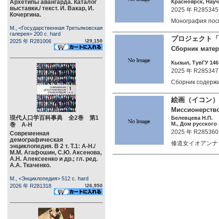
Архетипы авангарда. Каталог
Красноярск, Науч
выставки./ текст. И. Вакар, И.
2025 年 R285345
Кочергина.
Монография по
М., <Государственная Третьяковская
галерея> 200 c. hard
プロジェクト「新
2025 年 R281006
\29,150
Сборник матер
Кызыл, ТувГУ 146 
2025 年 R285347
Сборник содерж
絵画（イコン）
Миссионерство
現代人口学百科事典 全2巻 第1
Белевцева Н.П.
М., Дом русского
巻 А-Н
2025 年 R285360
Современная
демографическая
修道女イオアンナ
энциклопедия. В 2 т. Т.1: А-Н./
М.М. Агафошин, С.Ю. Аксенова,
А.Н. Алексеенко и др.; гл. ред.
А.А. Ткаченко.
М., <Энциклопедия> 512 c. hard
2026 年 R281318
\26,950