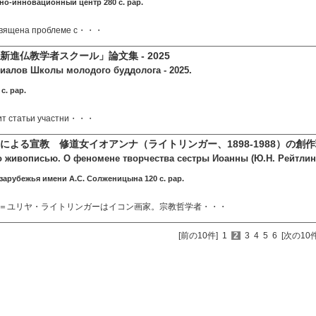
но-инновационный центр 280 c. pap.
священа проблеме с・・・
進仏教学者スクール」論文集 - 2025
иалов Школы молодого буддолога - 2025.
c. pap.
ит статьи участни・・・
による宣教 修道女イオアンナ（ライトリンガー、1898-1988）の創
 живописью. О феномене творчества сестры Иоанны (Ю.Н. Рейтлинг
 зарубежья имени А.С. Солженицына 120 c. pap.
＝ユリヤ・ライトリンガーはイコン画家。宗教哲学者・・・
[前の10件]
1
2
3
4
5
6
[次の10件