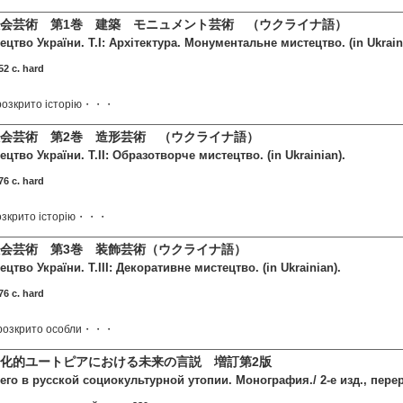
会芸術 第1巻 建築 モニュメント芸術 （ウクライナ語）
цтво України. Т.І: Архітектура. Монументальне мистецтво. (in Ukrain
2 c. hard
 розкрито історію・・・
会芸術 第2巻 造形芸術 （ウクライナ語）
цтво України. Т.ІІ: Образотворче мистецтво. (in Ukrainian).
6 c. hard
розкрито історію・・・
会芸術 第3巻 装飾芸術（ウクライナ語）
цтво України. Т.ІІІ: Декоративне мистецтво. (in Ukrainian).
6 c. hard
і розкрито особли・・・
化的ユートピアにおける未来の言説 増訂第2版
го в русской социокультурной утопии. Монография./ 2-е изд., перер