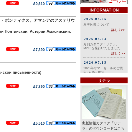
\60,610
INFORMATION
ス・ポンティクス、アマシアのアステリウ
ий Понтийский, Астерий Амасийский,
\27,390
анской письменности)
リテラ
\27,390
出版情報カタログ「リテ
\15,510
ラ」のダウンロードはこち