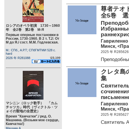
尊者テオド
全5巻 
Преподобн
ロシアのオペラ初演 1730～1960
Избранные
年 全2巻 第2巻 М-Я
раннехри
Первые оперные постановки в
России. 1730-1960. В 2 т. Т.2: От
Гавриленко 
М до Я./ сост. М.М. Годлевская.
Минск, <Пра
М.: СПб., А.Р.Т; СПбГМТМИ 528 c.
2025 年 R285626
hard
2026 年 R281088
\23,100
Преподобны
クレタ島の
集
Святитель
сочинения
письменн
マシニン（ロック歌手） 「カム
Гавриленко 
チャツカ」時代（ヴィクトル・ツ
Минск, <Пра
ォイの聖地の全歴史）
2025 年 R285627
Время "Камчатки"./ ред. О.
Машнина. (Возьми мое сердце,
Святитель 
Камчатка!)
Машнин А.