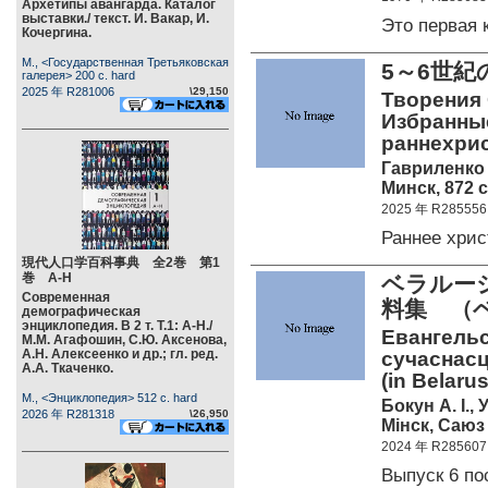
Архетипы авангарда. Каталог
выставки./ текст. И. Вакар, И.
Это первая
Кочергина.
М., <Государственная Третьяковская
5～6世
галерея> 200 c. hard
2025 年 R281006
\29,150
Творения С
Избранные
раннехри
Гавриленко 
Минск, 872 c
2025 年 R285556
Раннее хрис
現代人口学百科事典 全2巻 第1
巻 А-Н
ベラルー
Современная
料集 （
демографическая
энциклопедия. В 2 т. Т.1: А-Н./
Евангельс
М.М. Агафошин, С.Ю. Аксенова,
А.Н. Алексеенко и др.; гл. ред.
сучаснасц
А.А. Ткаченко.
(in Belarus
М., <Энциклопедия> 512 c. hard
Бокун А. I.,
2026 年 R281318
\26,950
Мiнск, Саюз 
2024 年 R285607
Выпуск 6 п