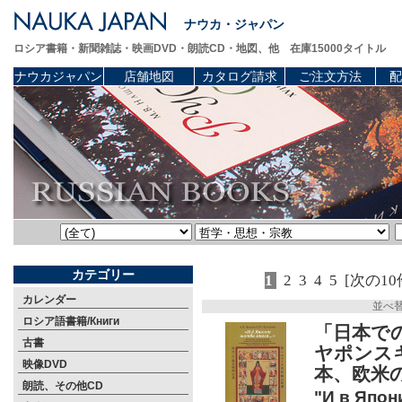
ナウカ・ジャパン
ロシア書籍・新聞雑誌・映画DVD・朗読CD・地図、他 在庫15000タイトル
ナウカジャパン
店舗地図
カタログ請求
ご注文方法
配
カテゴリー
1
2
3
4
5
[次の10
カレンダー
並べ
ロシア語書籍/Книги
「日本で
古書
ヤポンス
映像DVD
本、欧米
朗読、その他CD
"И в Япон