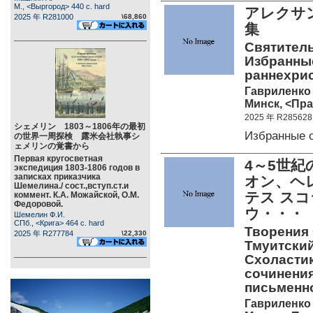
М., <Выргород> 440 c. hard
アレクサ
2025 年 R281000
\68,860
集
Святитель
Избранные
раннехри
Гавриленко 
Минск, <Пра
2025 年 R285628
シェメリン 1803～1806年の最初
Избранные 
の世界一周探検 露米会社執事シ
ェメリンの覚書から
Первая кругосветная
4～5世
экспедиция 1803-1806 годов в
записках приказчика
オン、ヘ
Шемелина./ сост.,вступ.ст.и
テス ス
коммент. К.А. Можайской, О.М.
Федоровой.
ウ・・・
Шемелин Ф.И.
СПб., <Крига> 464 c. hard
Творения 
2025 年 R277784
\22,330
Тмуитский
Схоластик
сочинения
письменн
Гавриленко 