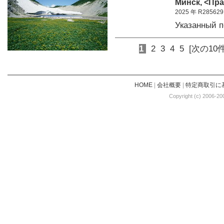
Минск, <Пра
2025 年 R285629
Указанный 
1
2
3
4
5
[次の10件
HOME
|
会社概要
|
特定商取引に
Copyright (c) 2006-20