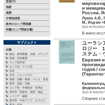
音楽CD
мировоззр
地図
и межцив
России, Я
楽譜
Лукин А.В.,
中東欧諸国
М., Изд-во <
欧米のロシア関係書
2021 年 R232912
和書(ロシア関係古書)
В книге ис
ユーラシ
サブジェクト
ロジー 1
分類
ステム・
総記・参考図書、出版・メディア
辞典・百科事典
Евразия и
ロシア語学習
произведе
ロシア語・スラヴ語
годов./ со
言語
(Тарантас
文学・フォークロア
美術・演劇・映画・バレエ・音楽
Калинингра
哲学・思想・宗教
федеральног
ロシア史・中東欧史・世界史
考古学・民族学・地理・地誌
2024 年 R267827
シベリア・極東
Сборник ст
東洋学・中央アジア・カフカス
政治・社会