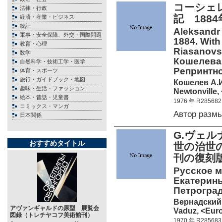
コーシェレ
法律・行政
記 188
経済・産業・ビジネス
統計
Aleksandr 
軍事・安全保障、外交・国際問題
1884. With
教育・心理
Riasanovs
数学
Кошелева
自然科学・技術工学・医学
Репринтн
体育・スポーツ
旅行・ガイドブック・地図
Кошелев А.
趣味・生活・ファッション
Newtonville,
絵本・昔話・児童書
1976 年 R285682
コミックス・マンガ
Автор разм
日本関係
G.ヴェルナ
おすすめタイトル
世の治世
刊の復刻版
Русское м
Екатерины
Петроград.
Вернадский 
アヴァンギャルドの原型 展覧会
Vaduz, <Euro
図録（トレチヤコフ美術館刊）
1970 年 R285683