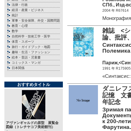
СПб., Изд-во
法律・行政
経済・産業・ビジネス
2004 年 R67614
統計
Монографи
軍事・安全保障、外交・国際問題
教育・心理
雑誌 <
数学
論、批評、
自然科学・技術工学・医学
体育・スポーツ
Синтаксис
旅行・ガイドブック・地図
Полемика 
趣味・生活・ファッション
絵本・昔話・児童書
Париж,<Синт
コミックス・マンガ
日本関係
1991 年 R175905
«Синтаксис
おすすめタイトル
ダニレフス
記憶 文
年記念
Зримая па
Документы
к 200-лети
アヴァンギャルドの原型 展覧会
Фарутина.
図録（トレチヤコフ美術館刊）