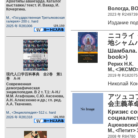
Архетипы авангарда. Каталог
выставки./ текст. И. Вакар, И.
Вологда, ВО
Кочергина.
2023 年 R249739
М., <Государственная Третьяковская
галерея> 200 c. hard
Издание по
2025 年 R281006
\29,150
ニコライ・
地シャム
Шамбала. 
book>)
Рерих Н.К.
М., <ЭКСМО> 
現代人口学百科事典 全2巻 第1
2019 年 R182075
巻 А-Н
Николай Ко
Современная
демографическая
энциклопедия. В 2 т. Т.1: А-Н./
アツュコ
М.М. Агафошин, С.Ю. Аксенова,
А.Н. Алексеенко и др.; гл. ред.
会主義革
А.А. Ткаченко.
Кризис со
М., <Энциклопедия> 512 c. hard
социалист
2026 年 R281318
\26,950
Ацюковский
М., <Петит> 
2008 年 R84780