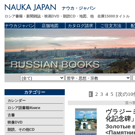
ナウカ・ジャパン
ロシア書籍・新聞雑誌・映画DVD・朗読CD・地図、他 在庫15000タイトル
ナウカジャパン
店舗地図
カタログ請求
ご注文方法
配
カテゴリー
1
2
3
4
5
[次の10
カレンダー
並べ
ロシア語書籍/Книги
ヴラジー
古書
化記念碑
映像DVD
Золотые в
朗読、その他CD
<Памятни