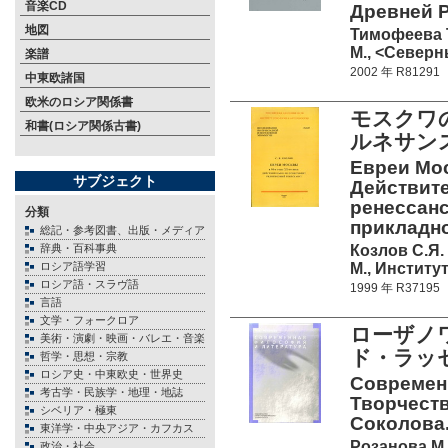
音楽CD
Древней Р
地図
Тимофеева Т
М., <Северн
楽譜
2002 年 R81291
中東欧諸国
欧米のロシア関係書
モスクワ
和書(ロシア関係古書)
ルネサン
Евреи Мос
サブジェクト
Действит
ренессанс
分類
прикладно
総記・参考図書、出版・メディア
Козлов С.Я.
辞典・百科事典
М., Институ
ロシア語学習
ロシア語・スラヴ語
1999 年 R37195
言語
文学・フォークロア
ローザノ
美術・演劇・映画・バレエ・音楽
ド・ラッ
哲学・思想・宗教
ロシア史・中東欧史・世界史
Современ
考古学・民族学・地理・地誌
Творчеств
シベリア・極東
Соколова
東洋学・中央アジア・カフカス
Розанова М.
政治・社会