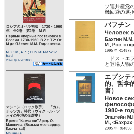
ソ連共産党
機回避の選
バフチン
ロシアのオペラ初演 1730～1960
年 全2巻 第2巻 М-Я
Человек в
Первые оперные постановки в
Бахтин М.М.
России. 1730-1960. В 2 т. Т.2: От
М до Я./ сост. М.М. Годлевская.
М., Рос. отк
1995 年 R14978
М.: СПб., А.Р.Т; СПбГМТМИ 528 c.
hard
「ドストエ
2026 年 R281088
\23,100
と登場人物
エプシテ
的、哲学的
書）
Новое сек
философск
マシニン（ロック歌手） 「カム
1980-е год
チャツカ」時代（ヴィクトル・ツ
ォイの聖地の全歴史）
Эпштейн М.
Время "Камчатки"./ ред. О.
М., <Бахрах-
Машнина. (Возьми мое сердце,
2005 年 R84850
Камчатка!)
Машнин А.