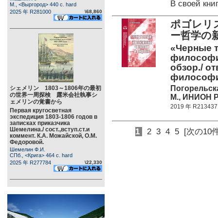
В своей кн
М., <Выргород> 440 c. hard
2025 年 R281000
\68,860
ポゴレリ
ー哲学の
«Черные т
философи
обзор./ о
философи
Погорельска
シェメリン 1803～1806年の最初
の世界一周探検 露米会社執事シ
М., ИНИОН Р
ェメリンの覚書から
2019 年 R213437
Первая кругосветная
экспедиция 1803-1806 годов в
записках приказчика
Шемелина./ сост.,вступ.ст.и
1
2
3
4
5
[次の10件
коммент. К.А. Можайской, О.М.
Федоровой.
Шемелин Ф.И.
СПб., <Крига> 464 c. hard
2025 年 R277784
\22,330