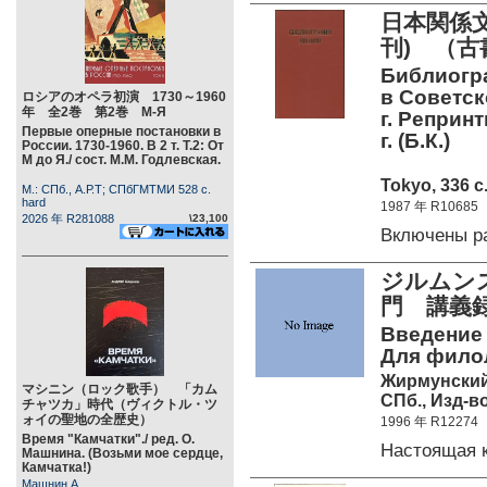
日本関係文献
刊) （古
Библиогра
в Советск
ロシアのオペラ初演 1730～1960
年 全2巻 第2巻 М-Я
г. Реприн
Первые оперные постановки в
г. (Б.К.)
России. 1730-1960. В 2 т. Т.2: От
М до Я./ сост. М.М. Годлевская.
Tokyo, 336 c
М.: СПб., А.Р.Т; СПбГМТМИ 528 c.
hard
1987 年 R10685
2026 年 R281088
\23,100
Включены р
ジルムンス
門 講義録
Введение 
Для филол
Жирмунский
マシニン（ロック歌手） 「カム
СПб., Изд-во
チャツカ」時代（ヴィクトル・ツ
ォイの聖地の全歴史）
1996 年 R12274
Время "Камчатки"./ ред. О.
Настоящая 
Машнина. (Возьми мое сердце,
Камчатка!)
Машнин А.