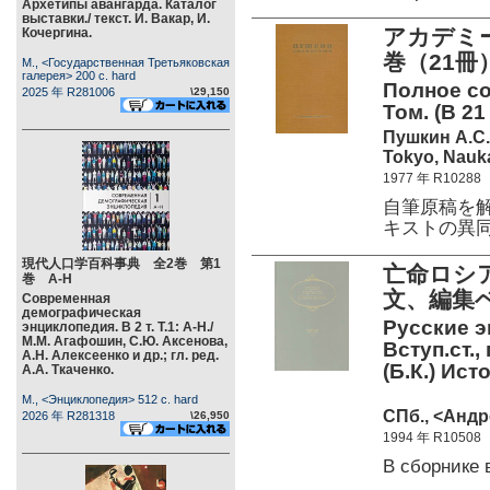
Архетипы авангарда. Каталог
выставки./ текст. И. Вакар, И.
アカデミ
Кочергина.
巻（21冊）
М., <Государственная Третьяковская
галерея> 200 c. hard
Полное со
2025 年 R281006
\29,150
Том. (В 21 
Пушкин А.С.
Tokyo, Nauka
1977 年 R10288
自筆原稿を
キストの異
現代人口学百科事典 全2巻 第1
亡命ロシ
巻 А-Н
文、編集ベ
Современная
демографическая
Русские э
энциклопедия. В 2 т. Т.1: А-Н./
М.М. Агафошин, С.Ю. Аксенова,
Вступ.ст.,
А.Н. Алексеенко и др.; гл. ред.
(Б.К.) Ист
А.А. Ткаченко.
М., <Энциклопедия> 512 c. hard
СПб., <Андр
2026 年 R281318
\26,950
1994 年 R10508
В сборнике