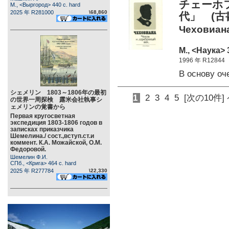
チェーホ
М., <Выргород> 440 c. hard
2025 年 R281000
\68,860
代」 (古
Чеховиана
М., <Наука> 
1996 年 R12844
В основу о
シェメリン 1803～1806年の最初
1
2
3
4
5
[次の10件]
の世界一周探検 露米会社執事シ
ェメリンの覚書から
Первая кругосветная
экспедиция 1803-1806 годов в
записках приказчика
Шемелина./ сост.,вступ.ст.и
коммент. К.А. Можайской, О.М.
Федоровой.
Шемелин Ф.И.
СПб., <Крига> 464 c. hard
2025 年 R277784
\22,330