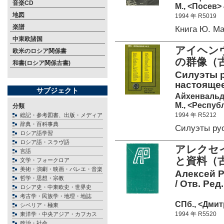
音楽CD
М., <Посев> 
地図
1994 年 R5019
楽譜
Книга Ю. М
中東欧諸国
アイヘンヴ
欧米のロシア関係書
の群像（古
和書(ロシア関係古書)
Силуэты р
настояще
サブジェクト
Айхенвальд
М., <Республ
分類
1994 年 R5212
総記・参考図書、出版・メディア
辞典・百科事典
Силуэты ру
ロシア語学習
ロシア語・スラヴ語
アレクセイ
言語
と資料（古
文学・フォークロア
美術・演劇・映画・バレエ・音楽
Алексей 
哲学・思想・宗教
/ Отв. Ред
ロシア史・中東欧史・世界史
考古学・民族学・地理・地誌
СПб., <Дмит
シベリア・極東
1994 年 R5520
東洋学・中央アジア・カフカス
政治・社会