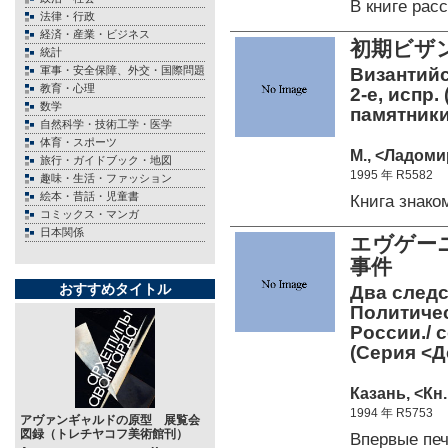
В книге ра
法律・行政
経済・産業・ビジネス
初期ビザ
統計
軍事・安全保障、外交・国際問題
Византийс
教育・心理
2-е, испр.
数学
памятники
自然科学・技術工学・医学
体育・スポーツ
М., <Ладомир
旅行・ガイドブック・地図
1995 年 R5582
趣味・生活・ファッション
絵本・昔話・児童書
Книга знак
コミックス・マンガ
日本関係
エヴゲー
事件
おすすめタイトル
Два следс
Политичес
России./ с
(Серия <Де
Казань, <Кн.
1994 年 R5753
アヴァンギャルドの原型 展覧会
図録（トレチヤコフ美術館刊）
Впервые пе