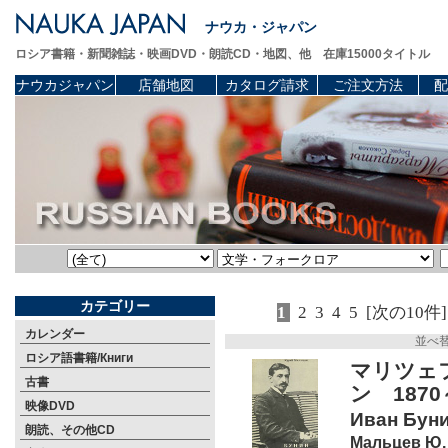
ナウカ・ジャパン
ロシア書籍・新聞雑誌・映画DVD・朗読CD・地図、他 在庫15000タイトル
ナウカジャパン
店舗地図
カタログ請求
ご注文方法
配
カテゴリー
1
2
3
4
5
[次の10件]
カレンダー
並べ
ロシア語書籍/Книги
マリツェフ
古書
ン 187
映像DVD
Иван Бунин
朗読、その他CD
Мальцев Ю.