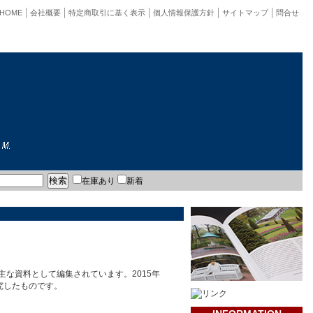
HOME
会社概要
特定商取引に基く表示
個人情報保護方針
サイトマップ
問合せ
在庫あり
新着
な資料として編集されています。2015年
究したものです。