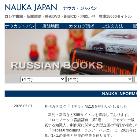
ナウカ・ジャパン
ロシア書籍・新聞雑誌・映画DVD・朗読CD・地図、他 在庫15000タイトル
ナウカジャパン
店舗地図
カタログ請求
ご注文方法
配
NAUKA INFORM
2026.05.01
月刊カタログ「リテラ」M210を発行いたしました
新刊・新着など866タイトルを収録しております。
「ロモノーソフ言語辞典 第1巻」、「アカデミー版 
表する知識人、劇作家に関する大型企画の刊行が相次い
「Первая позиция ロシア・バレエ」は、20
るバレエの誕生と発展の歴史を辿ります。