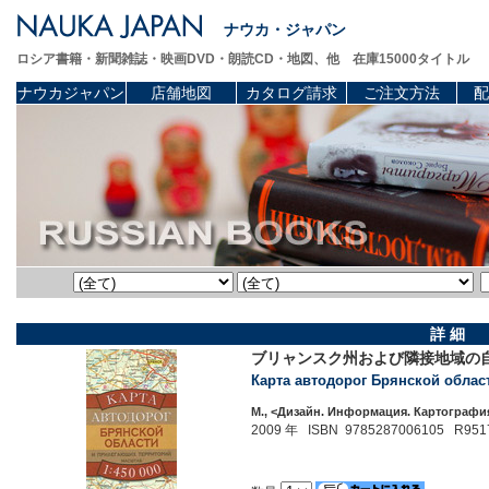
ナウカ・ジャパン
ロシア書籍・新聞雑誌・映画DVD・朗読CD・地図、他 在庫15000タイトル
ナウカジャパン
店舗地図
カタログ請求
ご注文方法
配
詳 細
ブリャンスク州および隣接地域の自動
Карта автодорог Брянской облас
М., <Дизайн. Информация. Картография
2009 年 ISBN 9785287006105 R951