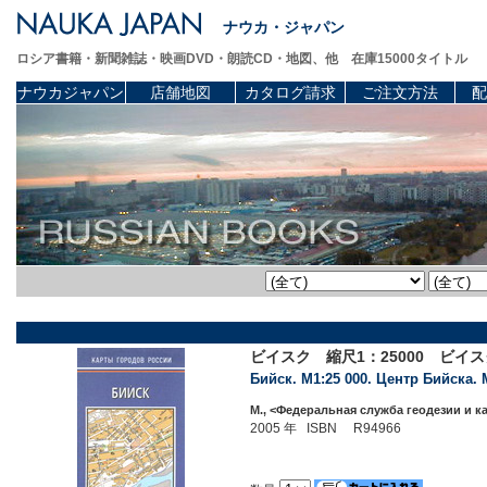
ナウカ・ジャパン
ロシア書籍・新聞雑誌・映画DVD・朗読CD・地図、他 在庫15000タイトル
ナウカジャパン
店舗地図
カタログ請求
ご注文方法
配
ビイスク 縮尺1：25000 ビイ
Бийск. М1:25 000. Центр Бийска. 
М., <Федеральная служба геодезии и к
2005 年 ISBN R94966