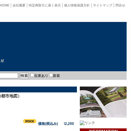
HOME
会社概要
特定商取引に基く表示
個人情報保護方針
サイトマップ
問合せ
在庫あり
新着
アの都市地図）
価格(税込み) \2,200