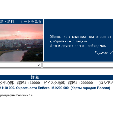
送・送料
カートを見る
詳 細
スク中心部 縮尺1：10000 ビイスク地域 縮尺1：200000 （ロシ
М1:10 000. Окрестности Бийска. М1:200 000. (Карты городов России)
артографии России> 0 c.