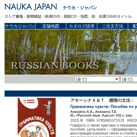
ナウカ・ジャパン
ロシア書籍・新聞雑誌・映画DVD・朗読CD・地図、他 在庫15000タイトル
ナウカジャパン
店舗地図
カタログ請求
ご注文方法
配
アキーシナＡ＆Ｔ 感情の文法： 
Грамматика чувств: Пособие по ра
Акишина А.А., Акишина Т.Е.
М., <Русский язык. Курсы> 216 c. pap.
2023 年 ISBN 9785883371515 R922
Говорить о своих чувствах и пережива
пособия. Цель книги — сформировать 
конструкции в разных типах и стиля