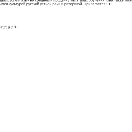
им русский язык на среднем и продвинутом этапах обучения. Она также мож
мся культурой русской устной речи и риторикой. Прилагается CD.
いただきます。