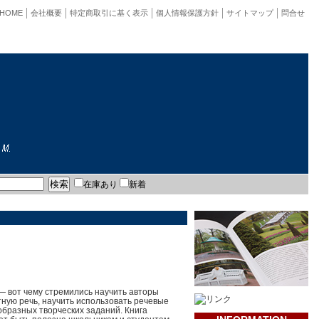
HOME
会社概要
特定商取引に基く表示
個人情報保護方針
サイトマップ
問合せ
在庫あり
新着
 — вот чему стремились научить авторы
тную речь, научить использовать речевые
образных творческих заданий. Книга