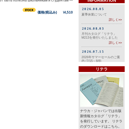
INFORMATION
ет быть полезна школьникам и студентам —
価格(税込み) \4,510
リテラ
ナウカ・ジャパンでは出版
新情報カタログ「リテラ」
を発行しています。 リテラ
のダウンロードはこちら。