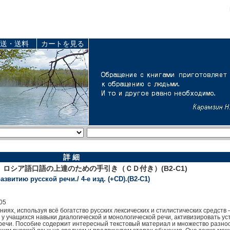
送・送料
カートを見る
詳 細
ロシア語口語の上達のための手引き（ＣＤ付き）(B2-C1)
звитию русской речи./ 4-е изд. (+CD).(B2-C1)
05
ниях, используя всё богатство русских лексических и стилистических средств
у учащихся навыки диалогической и монологической речи, активизировать ус
х речи. Пособие содержит интересный текстовый материал и множество разно