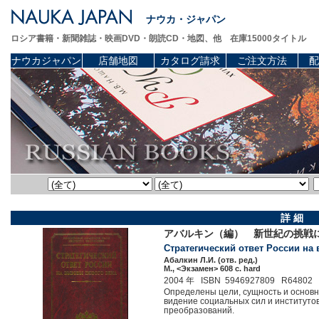
ナウカ・ジャパン
ロシア書籍・新聞雑誌・映画DVD・朗読CD・地図、他 在庫15000タイトル
ナウカジャパン
店舗地図
カタログ請求
ご注文方法
配
詳 細
アバルキン（編） 新世紀の挑戦に
Стратегический ответ России на 
Абалкин Л.И. (отв. ред.)
М., <Экзамен> 608 c. hard
2004 年 ISBN 5946927809 R64802
Определены цели, сущность и основн
видение социальных сил и институто
преобразований.