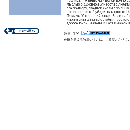
публики, что привела к целой волне
мыслью о духовной близости с любимы
его примеру, сводили счеты с жизнью
психологической убедительностью об
Помимо "Страданий юного Вертера", в
лирический шедевр о любви простого
дороге юной беженке из охваченной 
数量
在庫を超える数量の場合は、ご相談とさせて