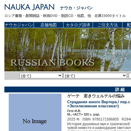
ナウカ・ジャパン
ロシア書籍・新聞雑誌・映画DVD・朗読CD・地図、他 在庫15000タイトル
ナウカジャパン
店舗地図
カタログ請求
ご注文方法
配
詳 細
ゲーテ 若きウェルテルの悩み 
Страдания юного Вертера./ пер.с 
<Эксклюзивная классика>)
Гете И.В.
М., <АСТ> 320 c. pap.
2025 年 ISBN 9785171586805 R284
История душевных мук и трагической
чужой невесте и равнодушия светско