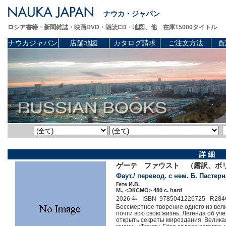
ナウカ・ジャパン
ロシア書籍・新聞雑誌・映画DVD・朗読CD・地図、他 在庫15000タイトル
ナウカジャパン
店舗地図
カタログ請求
ご注文方法
配
詳 細
ゲーテ ファウスト （露訳、ボ
Фаут./ перевод. с нем. Б. Пастер
Гете И.В.
М., <ЭКСМО> 480 c. hard
2026 年 ISBN 9785041226725 R284
Бессмертное творение одного из вел
почти всю свою жизнь. Легенда об уч
открыть секреты мироздания. Великая