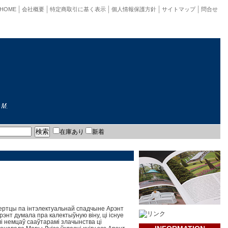
HOME
会社概要
特定商取引に基く表示
個人情報保護方針
サイトマップ
問合せ
在庫あり
新着
пертцы па інтэлектуальнай спадчыне Арэнт
энт думала пра калектыўную віну, ці існуе
лі немцаў сааўтарамі злачынства ці