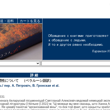
送・送料
カートを見る
詳 細
間性について （ベラルーシ語訳）
 пер. А. Пятровіч, В. Гронская et al.
631
дзенага беларускай пісьменніцай Святланай Алексіевіч вядомай нямецкай экс
днай літаратуры ў Кёльне ў 2022-м. "Ці можаце вы мне сказаць, што Ханна Ар
Яе цікавіў панятак "арганізаванай віны", то-бок той факт, што нацысты зрабі