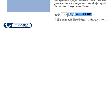
пасіўнымі саўдзельнікамі. Паколькі м
для выдання ў выдавецтве «Пфляўмбаў
Талапіла, Кацярына Тэвес.
数量
在庫を超える数量の場合は、ご相談とさせ