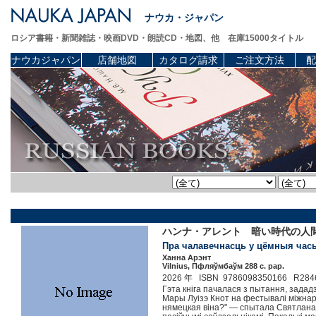
ナウカ・ジャパン
ロシア書籍・新聞雑誌・映画DVD・朗読CD・地図、他 在庫15000タイトル
ナウカジャパン
店舗地図
カタログ請求
ご注文方法
配
ハンナ・アレント 暗い時代の人
Пра чалавечнасць у цёмныя часы./
Ханна Арэнт
Vilnius, Пфляўмбаўм 288 c. pap.
2026 年 ISBN 9786098350166 R284
Гэта кніга пачалася з пытання, зада
Мары Луізэ Кнот на фестывалі міжнаро
нямецкая віна?" — спытала Святлана. 