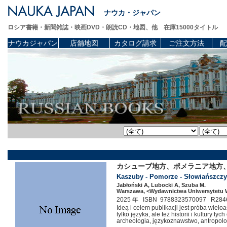
ナウカ・ジャパン
ロシア書籍・新聞雑誌・映画DVD・朗読CD・地図、他 在庫15000タイトル
ナウカジャパン
店舗地図
カタログ請求
ご注文方法
配
カシューブ地方、ポメラニア地方
Kaszuby - Pomorze - Słowiańszczyzn
Jabłoński A, Lubocki A, Szuba M.
Warszawa, <Wydawnictwa Uniwersytetu W
2025 年 ISBN 9788323570097 R284
Ideą i celem publikacji jest próba wi
tylko języka, ale też historii i kultury
archeologia, językoznawstwo, antropol