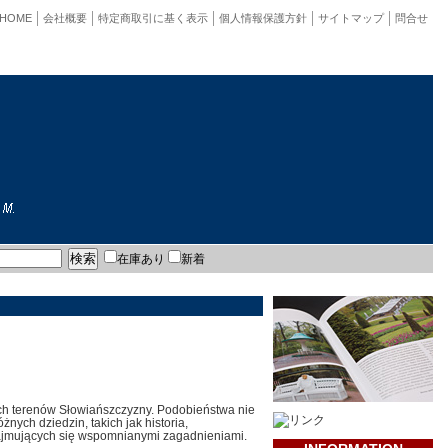
HOME
会社概要
特定商取引に基く表示
個人情報保護方針
サイトマップ
問合せ
在庫あり
新着
ych terenów Słowiańszczyzny. Podobieństwa nie
żnych dziedzin, takich jak historia,
zajmujących się wspomnianymi zagadnieniami.