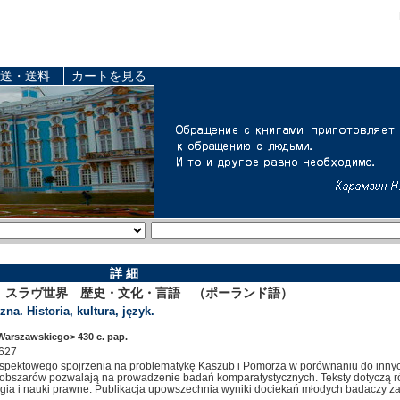
送・送料
カートを見る
詳 細
、スラヴ世界 歴史・文化・言語 （ポーランド語）
a. Historia, kultura, język.
arszawskiego> 430 c. pap.
627
eloaspektowego spojrzenia na problematykę Kaszub i Pomorza w porównaniu do inn
 tych obszarów pozwalają na prowadzenie badań komparatystycznych. Teksty dotyczą ró
ogia i nauki prawne. Publikacja upowszechnia wyniki dociekań młodych badaczy 