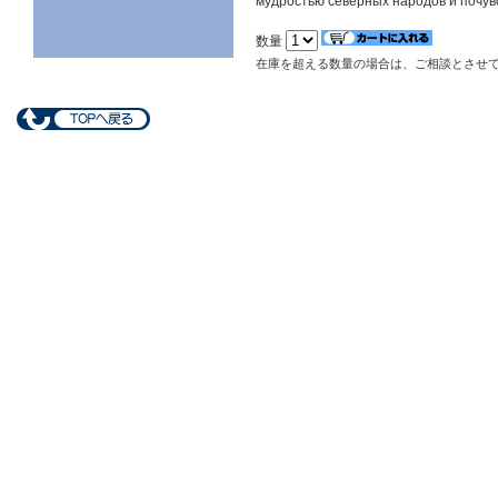
мудростью северных народов и почув
数量
在庫を超える数量の場合は、ご相談とさせ