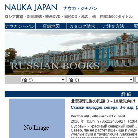
ナウカ・ジャパン
ロシア書籍・新聞雑誌・映画DVD・朗読CD・地図、他 在庫15000タイトル
ナウカジャパン
店舗地図
カタログ請求
ご注文方法
配
詳 細
北部諸民族の民話 3～10歳児向け
Сказки народов севера. 3-е изд. 
Ростов н/Д., <Феникс> 63 c. hard
2026 年 ISBN 9785222485927 R284
Суровый и красивый северный край...
Север, где не растёт пшеница и люди 
умелые руки и трудолюбие, уважение 