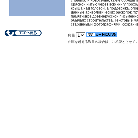
справляли новоселье, какие обряды п
Красной нитью через всю книгу прохо
крыша над головой, а поддержка, опор
данные археологических раскопок, тр
памятников древнерусской письменно
обычаях строительства. Текстовые м
старинными фотографиями, сохранив
数量
在庫を超える数量の場合は、ご相談とさせて