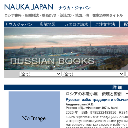
ナウカ・ジャパン
ロシア書籍・新聞雑誌・映画DVD・朗読CD・地図、他 在庫15000タイトル
ナウカジャパン
店舗地図
カタログ請求
ご注文方法
配
詳 細
ロシアの木造小屋 伝統と習俗 
Русская изба: традиции и обычаи.
Андриевская Ж.В.
Ростов н/Д., <Феникс> 107 c. hard
2026 年 ISBN 9785222483916 R284
Книга "Русская изба: традиции и обы
интересующихся уникальными русским
материал о том, как строили избу - о