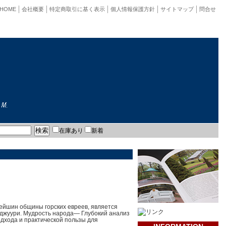
HOME
会社概要
特定商取引に基く表示
個人情報保護方針
サイトマップ
問合せ
在庫あり
新着
рейшин общины горских евреев, является
 джуури. Мудрость народа— Глубокий анализ
дхода и практической пользы для