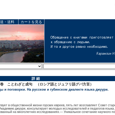
送・送料
カートを見る
詳 細
1巻 ことわざと成句 （ロシア語とジュフリ語グバ方言）
цы и поговорки. На русском и губинском диалекте языка джуури.
вует в общественной жизни горских евреев, пять лет возглавляет Совет ста
Академию джуури, консультирует молодых исследователей и педагогов языка
нованный на многолетних исследованиях.— Уникальное сочетание научного по