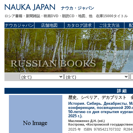
ナウカ・ジャパン
ロシア書籍・新聞雑誌・映画DVD・朗読CD・地図、他 在庫15000タイトル
ナウカジャパン
店舗地図
カタログ請求
ご注文方法
配
詳 細
歴史、シベリア、デカブリスト 
История. Сибирь. Декабристы. 
конференции, посвященной 200-
50-летию со дня открытия курган
2025 г.).
Маслюженко Д.Н. (ed.)
Кострома, <Костромской государственн
2025 年 ISBN 9785421707332 R284