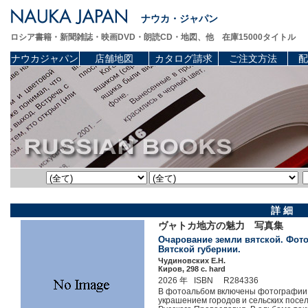
ナウカ・ジャパン
ロシア書籍・新聞雑誌・映画DVD・朗読CD・地図、他 在庫15000タイトル
ナウカジャパン
店舗地図
カタログ請求
ご注文方法
配
詳 細
ヴャトカ地方の魅力 写真集
Очарование земли вятской. Фото
Вятской губернии.
Чудиновских Е.Н.
Киров, 298 c. hard
2026 年 ISBN R284336
В фотоальбом включены фотографии 
украшением городов и сельских посе