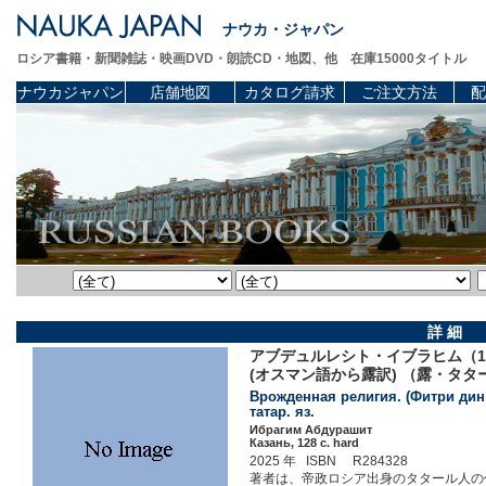
ナウカ・ジャパン
ロシア書籍・新聞雑誌・映画DVD・朗読CD・地図、他 在庫15000タイトル
ナウカジャパン
店舗地図
カタログ請求
ご注文方法
配
詳 細
アブデュルレシト・イブラヒム（1
(オスマン語から露訳) （露・タタ
Врожденная религия. (Фитри дин.
татар. яз.
Ибрагим Абдурашит
Казань, 128 c. hard
2025 年 ISBN R284328
著者は、帝政ロシア出身のタタール人の