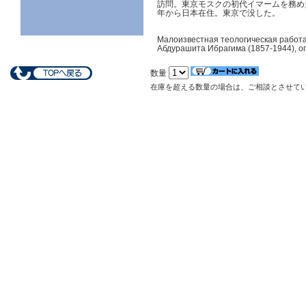
訪問。東京モスクの初代イマームを務め
年から日本在住。東京で没した。
Малоизвестная теологическая работа
Абдурашита Ибрагима (1857-1944), опу
数量
在庫を超える数量の場合は、ご相談とさせて