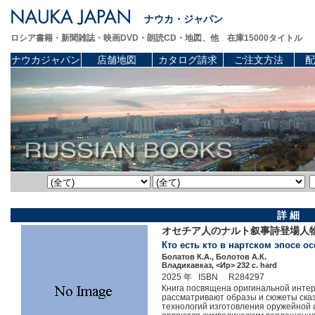
ナウカ・ジャパン
ロシア書籍・新聞雑誌・映画DVD・朗読CD・地図、他 在庫15000タイトル
ナウカジャパン
店舗地図
カタログ請求
ご注文方法
配
詳 細
オセチア人のナルト叙事詩登場人
Кто есть кто в нартском эпосе ос
Болатов К.А., Болотов А.К.
Владикавказ, <Ир> 232 c. hard
2025 年 ISBN R284297
Книга посвящена оригинальной интер
рассматривают образы и сюжеты сказ
технологий изготовления оружейной с