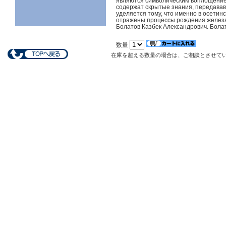
являются символическим воплощением
содержат скрытые знания, передавав
уделяется тому, что именно в осетин
отражены процессы рождения железа,
Болатов Казбек Александрович. Бола
数量
在庫を超える数量の場合は、ご相談とさせて