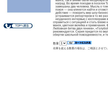
манга, так и аниме были неоднократ
наград. Во время поездки в поселок Т
замешаны два человека. Мысль о том,
покоя — она клянется найти и отомст
действие — покорить мир шоу-бизнес
устраивается репортером в то же раз
неудачного интервью с косплеерами в
справиться с ситуацией и стать ближе 
манги, цветная вклейка и примечания. 
Любовная битва двух гениев», «Голубо
рекомендуется. Серия придется по вку
обертке школьной повседневности, и т
数量
在庫を超える数量の場合は、ご相談とさせて