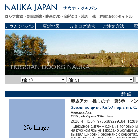
ナウカ・ジャパン
ロシア書籍・新聞雑誌・映画DVD・朗読CD・地図、他 在庫15000タイトル
ナウカジャパン
店舗地図
カタログ請求
ご注文方法
配
詳 細
赤坂アカ 推しの子 第5巻 マ
Звездное дитя. Кн.5./ пер.с яп. 
Акасака Ака
СПб., <Азбука> 384 c. hard
2026 年 ISBN 9785389299184 R283
«Звёздное дитя» – одна из топовых ма
на русском языке! Продано больше 2
вызвал широкий резонанс с соцсетях,