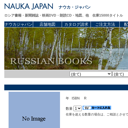
ナウカ・ジャパン
ロシア書籍・新聞雑誌・映画DVD・朗読CD・地図、他 在庫15000タイトル
ナウカジャパン
店舗地図
カタログ請求
ご注文方法
配
年 ISBN R
数量
在庫を超える数量の場合は、ご相談とさせ