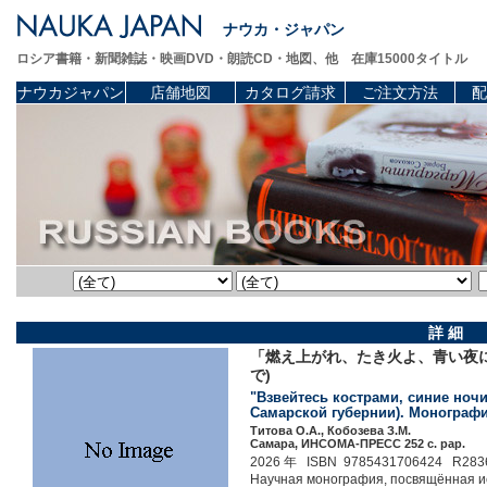
ナウカ・ジャパン
ロシア書籍・新聞雑誌・映画DVD・朗読CD・地図、他 在庫15000タイトル
ナウカジャパン
店舗地図
カタログ請求
ご注文方法
配
詳 細
「燃え上がれ、たき火よ、青い夜に
で)
"Взвейтесь кострами, синие ночи!
Самарской губернии). Монографи
Титова О.А., Кобозева З.М.
Самара, ИНСОМА-ПРЕСС 252 c. pap.
2026 年 ISBN 9785431706424 R283
Научная монография, посвящённая ис