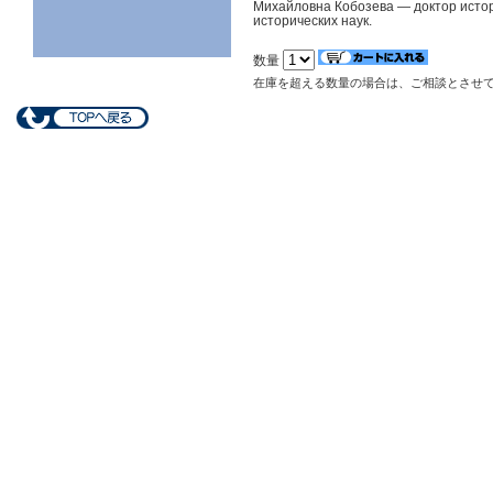
Михайловна Кобозева — доктор истори
исторических наук.
数量
在庫を超える数量の場合は、ご相談とさせ