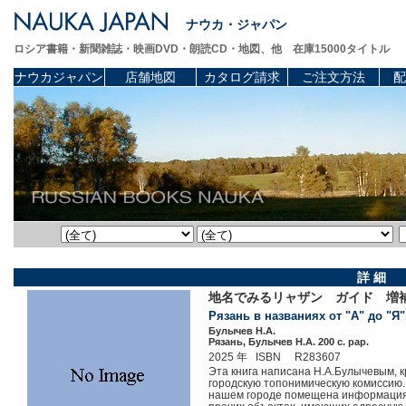
ナウカ・ジャパン
ロシア書籍・新聞雑誌・映画DVD・朗読CD・地図、他 在庫15000タイトル
ナウカジャパン
店舗地図
カタログ請求
ご注文方法
配
詳 細
地名でみるリャザン ガイド 増
Рязань в названиях от "А" до "Я".
Булычев Н.А.
Рязань, Булычев Н.А. 200 c. pap.
2025 年 ISBN R283607
Эта книга написана Н.А.Булычевым, 
городскую топонимическую комиссию. 
нашем городе помещена информация 