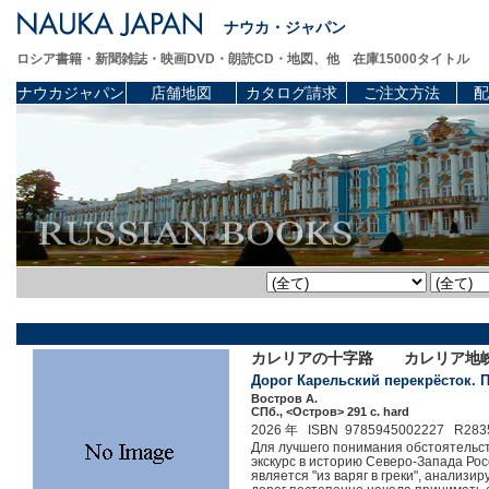
ナウカ・ジャパン
ロシア書籍・新聞雑誌・映画DVD・朗読CD・地図、他 在庫15000タイトル
ナウカジャパン
店舗地図
カタログ請求
ご注文方法
配
カレリアの十字路 カレリア地峡
Дорог Карельский перекрёсток. 
Востров А.
СПб., <Остров> 291 c. hard
2026 年 ISBN 9785945002227 R283
Для лучшего понимания обстоятельст
экскурс в историю Северо-Запада Ро
является "из варяг в греки", анализи