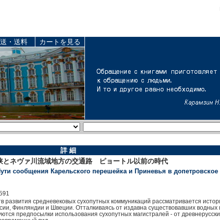
送・送料
カートを見る
詳 細
とネヴァ川流域地方の交通路 ピョートル以前の時代
Пути сообщения Карельского перешейка и Приневья в допетровское
591
в развития средневековых сухопутных коммуникаций рассматривается истори
ссии, Финляндии и Швеции. Отталкиваясь от издавна существовавших водных 
руются предпосылки использования сухопутных магистралей - от древнерусских