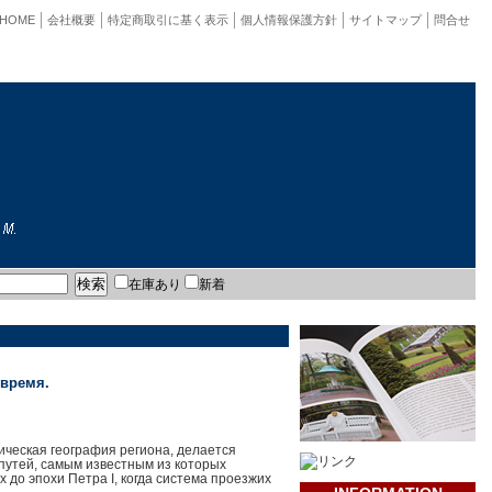
HOME
会社概要
特定商取引に基く表示
個人情報保護方針
サイトマップ
問合せ
在庫あり
新着
 время.
ческая география региона, делается
путей, самым известным из которых
 до эпохи Петра I, когда система проезжих