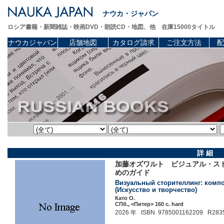
ナウカ・ジャパン
ロシア書籍・新聞雑誌・映画DVD・朗読CD・地図、他 在庫15000タイトル
ナウカジャパン
店舗地図
カタログ請求
ご注文方法
配
詳 細
加藤オズワルト ビジュアル・ス
めのガイド
Визуальный сторителлинг: компо
(Искусство и творчество)
Като О.
СПб., <Питер> 160 c. hard
2026 年 ISBN 9785001162209 R283