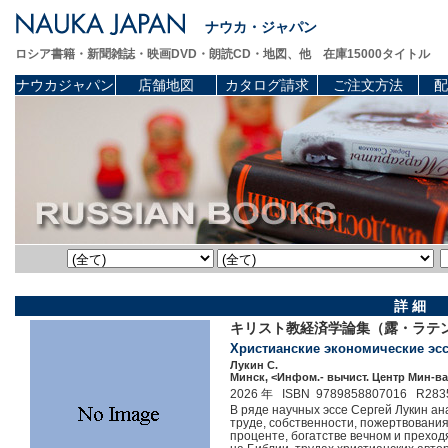
ナウカ・ジャパン
ロシア書籍・新聞雑誌・映画DVD・朗読CD・地図、他 在庫15000タイトル
ナウカジャパン
店舗地図
カタログ請求
ご注文方法
配
詳 細
キリスト教経済学論集（露・ラテ
Христианские экономические эссе
Лукин С.
Минск, <Инфом.- вычист. Центр Мин-ва
2026 年 ISBN 9789858807016 R283
В ряде научных эссе Сергей Лукин а
труде, собственности, пожертвования
проценте, богатстве вечном и преход