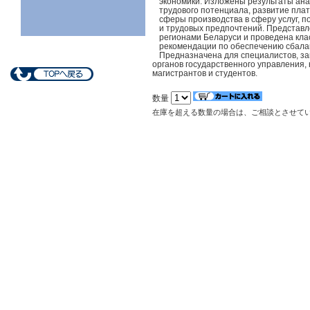
экономики. Изложены результаты ан
трудового потенциала, развитие пла
сферы производства в сферу услуг, 
и трудовых предпочтений. Представл
регионами Беларуси и проведена кл
рекомендации по обеспечению сбалан
Предназначена для специалистов, з
органов государственного управления,
магистрантов и студентов.
数量
在庫を超える数量の場合は、ご相談とさせて