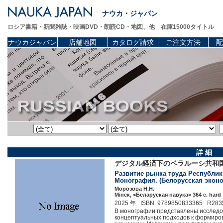
ナウカ・ジャパン
ロシア書籍・新聞雑誌・映画DVD・朗読CD・地図、他 在庫15000タイトル
ナウカジャパン
店舗地図
カタログ請求
ご注文方法
配
詳 細
デジタル経済下のベラルーシ共
Развитие рынка труда Республи
Монография. (Белорусская экон
Морозова Н.Н.
Мiнск, <Беларуская навука> 364 c. hard
2025 年 ISBN 9789850833365 R283
В монографии представлены исследо
концептуальных подходов к формиров