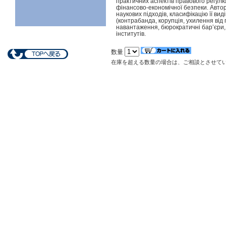
практичних аспектів правового регулю
фінансово-економічної безпеки. Автор 
наукових підходів, класифікацію її в
(контрабанда, корупція, ухилення від п
навантаження, бюрократичні бар’єри,
інститутів.
数量
在庫を超える数量の場合は、ご相談とさせて