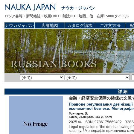
ナウカ・ジャパン
ロシア書籍・新聞雑誌・映画DVD・朗読CD・地図、他 在庫15000タイトル
ナウカジャパン
店舗地図
カタログ請求
ご注文方法
配
詳 細
金融・経済安全保障の確保の文脈
Правове регулювання детінізації
економічної безпеки. Монографія.
Гончарук В.
Киев, <Алерта> 344 c. hard
2025 年 ISBN 9786175669402 R283
Legal regulation of the de-shadowing of
security. / Монографія присвячена ко