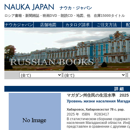
ナウカ・ジャパン
ロシア書籍・新聞雑誌・映画DVD・朗読CD・地図、他 在庫15000タイトル
ナウカジャパン
店舗地図
カタログ請求
ご注文方法
配
詳 細
マガダン州住民の生活水準 2025
Уровень жизни населения Магада
Хабаровск, Хабаровскстат 78 c. pap.
2025 年 ISBN R283417
В статистическом сборнике содержат
населения Магаданской области. Инф
представлен в сравнении с другими 