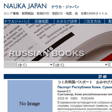
ナウカ・ジャパン
ロシア書籍・新聞雑誌・映画DVD・朗読CD・地図、他 在庫15000タイトル
ナウカジャパン
店舗地図
カタログ請求
ご注文方法
配
詳 細
コミ共和国パスポート おみやげ
Паспорт Республики Коми. Суве
Канев Е.Т.
Сыктывкар, Коми республиканская типо
2026 年 ISBN R283409
В карманном путеводителе собрана в
справка, государственные символы, 
многонациональное разнообразие, кул