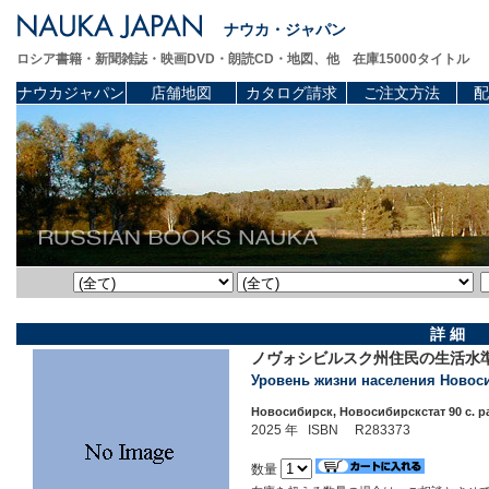
ナウカ・ジャパン
ロシア書籍・新聞雑誌・映画DVD・朗読CD・地図、他 在庫15000タイトル
ナウカジャパン
店舗地図
カタログ請求
ご注文方法
配
詳 細
ノヴォシビルスク州住民の生活水準
Уровень жизни населения Новоси
Новосибирск, Новосибирскстат 90 c. p
2025 年 ISBN R283373
数量