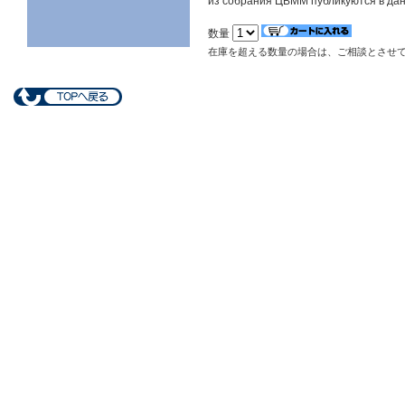
из собрания ЦВММ публикуются в дан
数量
在庫を超える数量の場合は、ご相談とさせ