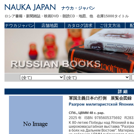
ナウカ・ジャパン
ロシア書籍・新聞雑誌・映画DVD・朗読CD・地図、他 在庫15000タイトル
ナウカジャパン
店舗地図
カタログ請求
ご注文方法
配
詳 細
軍国主義日本の打倒 展覧会図録
Разгром милитаристской Японии. 
СПб., ЦВММ 48 c. pap.
2025 年 ISBN 9785605375692 R283
K 80-летию Победы над Японией в в
широкомасштабная выставка "Разгро
в боях на Дальнем Востоке". Материа