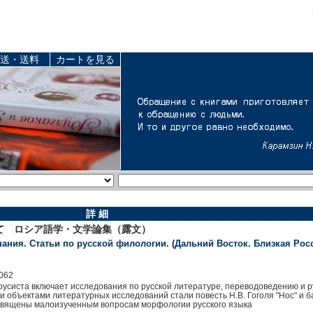
送・送料
カートを見る
詳 細
て ロシア語学・文学論集（露文）
ания. Статьи по русской филологии. (Дальний Восток. Близкая Росс
062
 русиста включает исследования по русской литературе, переводоведению и 
 объектами литературных исследований стали повесть Н.В. Гоголя "Нос" и 
освящены малоизученным вопросам морфологии русского языка