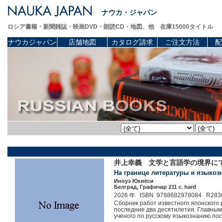
ナウカ・ジャパン
ロシア書籍・新聞雑誌・映画DVD・朗読CD・地図、他 在庫15000タイトル
ナウカジャパン
店舗地図
カタログ請求
ご注文方法
配
井上幸義 文学と言語学の境界に
На границе литературы и языкозн
Иноуэ Юкиёси
Белград, Графичар 211 c. hard
2026 年 ISBN 9788682978084 R283
Сборник работ известного японского
последние два десятилетия. Главными
ученого по русскому языкознанию п