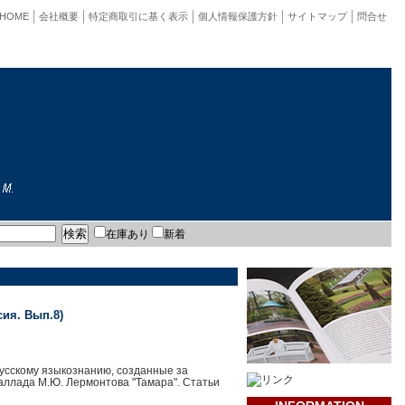
HOME
会社概要
特定商取引に基く表示
個人情報保護方針
サイトマップ
問合せ
在庫あり
新着
ия. Вып.8)
русскому языкознанию, созданные за
баллада М.Ю. Лермонтова "Тамара". Статьи