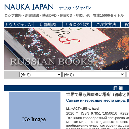
ナウカ・ジャパン
ロシア書籍・新聞雑誌・映画DVD・朗読CD・地図、他 在庫15000タイトル
ナウカジャパン
店舗地図
カタログ請求
ご注文方法
配
詳 細
世界で最も興味深い場所（都市と
Самые интересные места мира. (
М., <АСТ> 256 c. hard
2026 年 ISBN 9785171850616 R282
Эта книга своеобразный прекрасно 
местам мира – от созданных человек
воображение чудес, сотворенных само