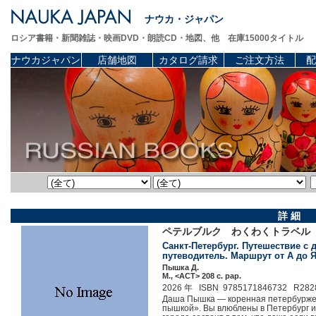
ナウカ・ジャパン
ロシア書籍・新聞雑誌・映画DVD・朗読CD・地図、他 在庫15000タイトル
ナウカジャパン
店舗地図
カタログ請求
ご注文方法
配
詳 細
ペテルブルク わくわくトラベル
Санкт-Петербург. Путешествие с 
путеводитель. Маршрут от А до Я
Пышка Д.
М., <АСТ> 208 c. pap.
2026 年 ISBN 9785171846732 R282
Даша Пышка — коренная петербурженк
пышкой». Вы влюблены в Петербург и