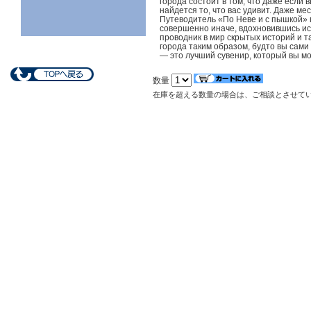
города состоит в том, что даже если 
найдется то, что вас удивит. Даже ме
Путеводитель «По Неве и с пышкой» 
совершенно иначе, вдохновившись и
проводник в мир скрытых историй и т
города таким образом, будто вы сам
— это лучший сувенир, который вы мо
数量
在庫を超える数量の場合は、ご相談とさせて