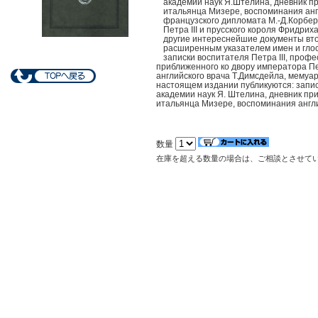
академии наук Я.Штелина, дневник п
итальянца Мизере, воспоминания анг
французского дипломата М.-Д.Корбе
Петра III и прусского короля Фридрих
другие интереснейшие документы вто
расширенным указателем имен и глосс
записки воспитателя Петра III, проф
приближенного ко двору императора П
английского врача Т.Димсдейла, мемуа
настоящем издании публикуются: запис
академии наук Я. Штелина, дневник пр
итальянца Мизере, воспоминания англи
数量
在庫を超える数量の場合は、ご相談とさせて