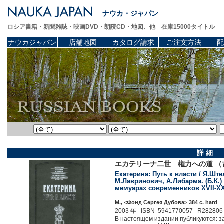
ナウカ・ジャパン
ロシア書籍・新聞雑誌・映画DVD・朗読CD・地図、他 在庫15000タイトル
ナウカジャパン
店舗地図
カタログ請求
ご注文方法
配
詳 細
エカテリーナ二世 権力への道 （
Екатерина: Путь к власти / Я.Ште
М.Лавринович, А.Либарма. (Б.К.
мемуарах современников XVII-XX
М., <Фонд Сергея Дубова> 384 c. hard
2003 年 ISBN 5941770057 R282806
В настоящем издании публикуются: за