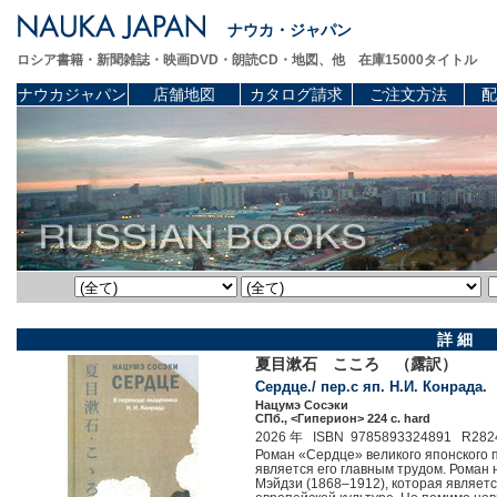
ナウカ・ジャパン
ロシア書籍・新聞雑誌・映画DVD・朗読CD・地図、他 在庫15000タイトル
ナウカジャパン
店舗地図
カタログ請求
ご注文方法
配
詳 細
夏目漱石 こころ （露訳）
Сердце./ пер.с яп. Н.И. Конрада.
Нацумэ Сосэки
СПб., <Гиперион> 224 c. hard
2026 年 ISBN 9785893324891 R282
Роман «Сердце» великого японского 
является его главным трудом. Роман 
Мэйдзи (1868–1912), которая являет