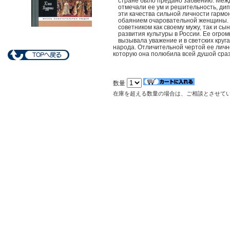
стране было предано забвению. Меж
отмечали ее ум и решительность, ди
эти качества сильной личности гармо
обаянием очаровательной женщины. 
советником как своему мужу, так и с
развития культуры в России. Ее огр
вызывала уважение и в светских круга
народа. Отличительной чертой ее личн
которую она полюбила всей душой сраз
数量
在庫を超える数量の場合は、ご相談とさせて