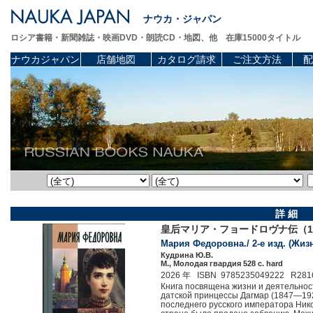
ナウカ・ジャパン
ロシア書籍・新聞雑誌・映画DVD・朗読CD・地図、他 在庫15000タイトル
ナウカジャパン
店舗地図
カタログ請求
ご注文方法
配
詳 細
皇后マリア・フョードロヴナ伝（18
Мария Федоровна./ 2-е изд. (Жиз
Кудрина Ю.В.
М., Молодая гвардия 528 c. hard
2026 年 ISBN 9785235049222 R281
Книга посвящена жизни и деятельно
датской принцессы Дагмар (1847—1928
последнего русского императора Нико