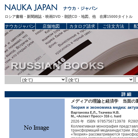
ナウカ・ジャパン
ロシア書籍・新聞雑誌・映画DVD・朗読CD・地図、他 在庫15000タイトル
ナウカジャパン
店舗地図
カタログ請求
ご注文方法
配
詳 細
メディアの理論と経済学 当面の
Теория и экономика медиа: акт
Вартанова Е.Л., Ткачева Н.В.
М., <Аспект Пресс> 316 c. hard
2026 年 ISBN 9785756713978 R280
Коллективная монография представл
трансформаций медиаиндустрии. Изд
«Теория» рассматриваются трансфор