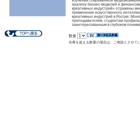
изучении современной медиакоммуни
анализу бизнес-моделей и финансовы
креативных индустрий» отражены мн
применения искусственного интеллек
креативных индустрий в России. Мон
преподавателям, студентам профильн
заинтересованным в глубоком поним
数量
在庫を超える数量の場合は、ご相談とさせて